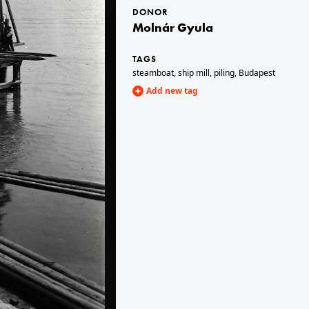
DONOR
Molnár Gyula
1913 · Oravský Podzámok
Árva vára.
TAGS
steamboat
,
ship mill
,
piling
,
Budapest
Add new tag
1913 · Budapest III.
Than Károly Ökoiskola).
Pacsirta utca, Óbuda új főgyűjtőcsatornájának építése.