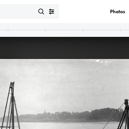
Photos
1913 · Oravský Podzámok
Árva vára.