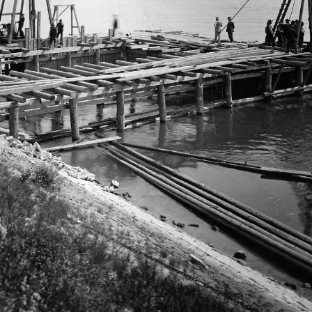
1913
3
1913 · Budapest II.
Zsigmond tér, Óbuda új főgyűjtőcsatornájának és szivattyútelepének építése. Háttérben balra a Lajos utcai óbudai polgári leányiskola épülete (később 