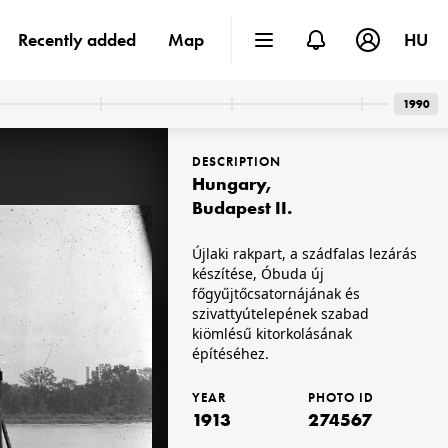
Recently added
Map
HU
1990
DESCRIPTION
Hungary
,
Budapest II.
Újlaki rakpart, a szádfalas lezárás
készítése, Óbuda új
1913 · Oravský Podzámok
Árva vára.
főgyűjtőcsatornájának és
szivattyútelepének szabad
kiömlésű kitorkolásának
építéséhez.
YEAR
PHOTO ID
1913
274567