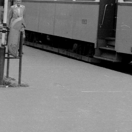
1962 · Budapest XIV.
1962 · Budapest VI.
Ötvenhatosok tere (Felvonulási tér), április 4-i katonai díszszemle.
Nyugati pályaudvar, a Teréz (Lenin) körútra baleset követk
· Budapest V.
1962 · Budapest V.
s tér - Alkotmány utca sarok, Károlyi Mihály hamvait szállítják a Kerepesi temetőbe.
Alkotmány utca Károlyi Mihály hamvainak a Kerepesi temetőbe szállítása a