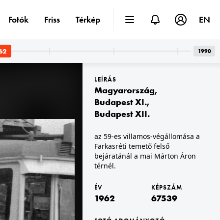
Fotók
Friss
Térkép
EN
62
1990
LEÍRÁS
Magyarország
,
Budapest XI.
,
Budapest XII.
1962 · Magyarország
az 59-es villamos-végállomása a
Farkasréti temető felső
bejáratánál a mai Márton Áron
térnél.
ÉV
KÉPSZÁM
1962
67539