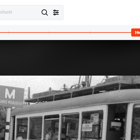
esőszót
19
1962 · Cserépváralja
1962 · Cserépváralja
modern templom (tervező: Csaba László, 1961.).
modern templom (tervező: Csaba László, 1961.).