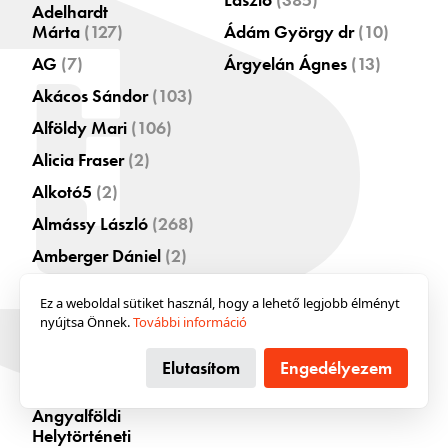
Adelhardt
hagyaték a professzionális fotográfusi munka és a
Márta
(127)
Ádám György dr
(10)
privát szféra sajátos metszéspontjait is láthatóvá teszi
a Kádár-korszak Magyarországáról.
AG
(7)
Árgyelán Ágnes
(13)
Bővebben →
Akácos Sándor
(103)
Alföldy Mari
(106)
A világelsőségtől az
2026. júl. 17.
eljelentéktelenedésig
Alicia Fraser
(2)
400 éves a magyar postaszolgálat
Alkotó5
(2)
Bár arról hosszan lehetne vitatkozni, hogy az összes
Almássy László
(268)
előzménnyel együtt hány éves a magyar
Amberger Dániel
(2)
postaszolgálat, annyi bizonyos, hogy az első olyan
hivatalos rendelet, ami egyértelműen a központosított,
Ambrus Tibor
(81)
országos postaszolgálat kiépítését célozta, idén július
Ez a weboldal sütiket használ, hogy a lehető legjobb élményt
20-án lesz 400 éves. Kis magyar postatörténet a
Anderle Lajosné
(20)
nyújtsa Önnek.
További információ
Monarchia egykori innovatív éllovasától a későbbi
Anders Gyula
(34)
szürke valóság felé.
Elutasítom
Engedélyezem
Angelus Iván
(7)
Bővebben →
Angyalföldi
Helytörténeti
Gumikorszak
2026. júl. 10.