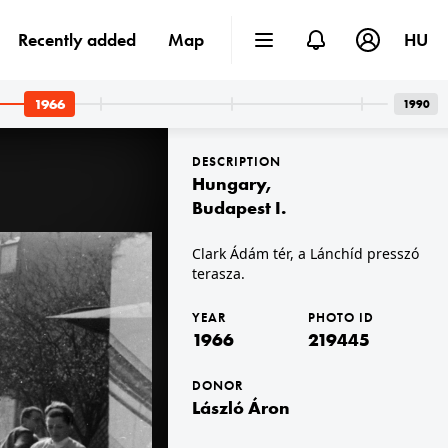
Recently added
Map
HU
1966
1990
DESCRIPTION
Hungary
,
Budapest I.
Clark Ádám tér, a Lánchíd presszó
terasza.
1966
YEAR
PHOTO ID
1966
219445
DONOR
László Áron