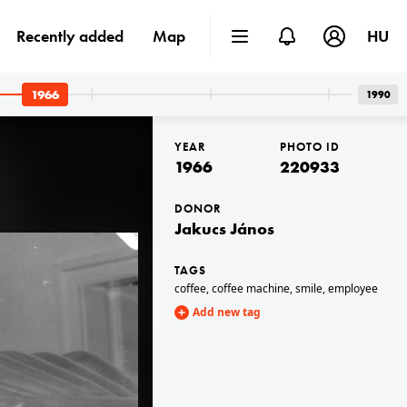
Recently added
Map
HU
1966
1990
YEAR
PHOTO ID
1966
220933
DONOR
Jakucs János
1966 · Budapest XIV.
Ötvenhatosok tere (Felvonulási tér), május 1- i felvonulás, szemben a dísztribün.
TAGS
coffee
,
coffee machine
,
smile
,
employee
Add new tag