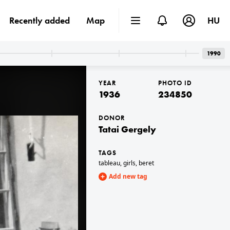
Recently added
Map
HU
1990
YEAR
PHOTO ID
1936
234850
DONOR
Tatai Gergely
1936
TAGS
tableau
,
girls
,
beret
Add new tag