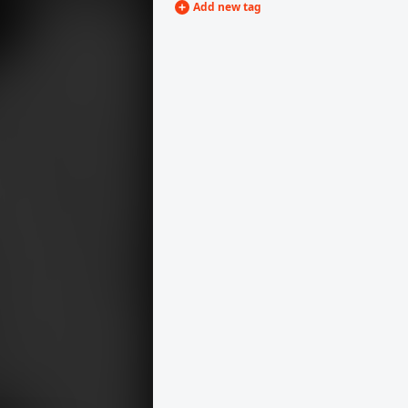
Add new tag
1936 · Érsekcsanád
1936
kislány érsekcsanádi népviseletben. A nyakában lázsiás (pénzérmékből készült ékszer).
1936 · Pápa
Jókai utca, Pápai Református Kollégium, ballagási diszítés.