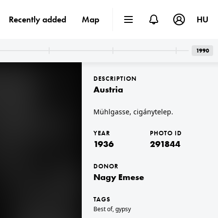
Recently added
Map
HU
1990
DESCRIPTION
Austria
Mühlgasse, cigánytelep.
YEAR
PHOTO ID
1936 · Myrdal
lna.
kilátás a Myrdal vasútállomástól (Myrdal stasjon).
1936
291844
DONOR
Nagy Emese
TAGS
Best of
,
gypsy