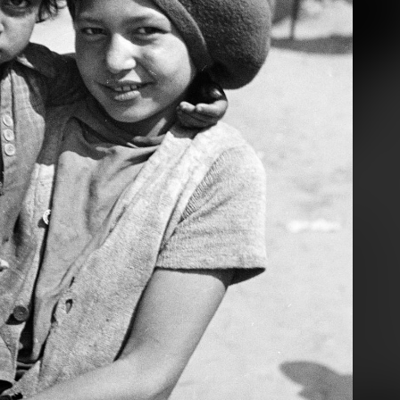
nnsbruck
1936 · Budapest VI.
1936
eresien-Strasse.
Andrássy út , háttérben a Hősök terén a Millenniumi emlékmű.
1936
1936