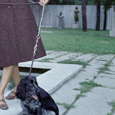
tya,budai Vár
1973 · Budapest XIV. · Városliget
1973 · Budapest XIV. · Városliget
n.
Anonymus szobra (Ligeti Miklós 1903.), előtte Kemenes Mari manöken.
Vajdahunyad vára, Történelmi Főcsoport, Jáki kápolna. Boross Ferenc és Schmidt Bea manökenek.
73 · Budapest XI.
1973 · Balatonfüred
 vezér utca, a Sport (később Flamenco) szálló eszpresszója.
Blaha Lujza utca 7., Kedves cuk