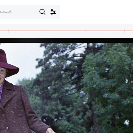
esőszót
1973 · Balatonfüred
1973 · Balatonfüred
1973 · Budap
rászda.
Blaha Lujza utca 7., Kedves cukrászda.
Blaha Lujza utca 7., Kedves cukrászda.
kilátás a Széch