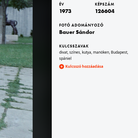
ÉV
KÉPSZÁM
1973
126604
1973 · Magyarország
1973 · Budapest XIV. · Városliget
Saáry Éva manöken
a csónakázótó partjánál Kemenes Mari manöken.
FOTÓ ADOMÁNYOZÓ
Bauer Sándor
KULCSSZAVAK
divat
,
színes
,
kutya
,
manöken
,
Budapest
,
spániel
Kulcsszó hozzáadása
1973 · Magyarország
rászda.
Szijjártó Ilona manöken.