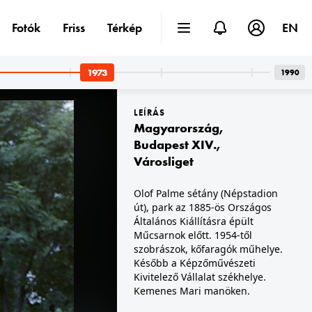
Fotók
Friss
Térkép
EN
1973
1990
LEÍRÁS
Magyarország
,
Budapest XIV.
,
Városliget
est I. · budai Vár,Halászbástya
1973 · Budapest VII.
Olof Palme sétány (Népstadion
enyi Lánchíd és a Gellért-hegy felé.
Király (Majakovszkij utca) 67., Halló bár.
út), park az 1885-ös Országos
Általános Kiállításra épült
Műcsarnok előtt. 1954-től
szobrászok, kőfaragók műhelye.
Később a Képzőművészeti
Kivitelező Vállalat székhelye.
Kemenes Mari manöken.