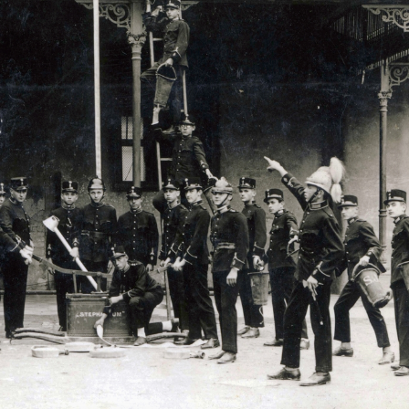
2 · Magyarország
1912 · Zombor
1912 · Budapest IV.
Gyula népiskolai igazgató.
Kossuth Lajos utca, Singer Samu fényképész.
Viola utcai Állami fiúiskola IV.A. osz
1912
1912