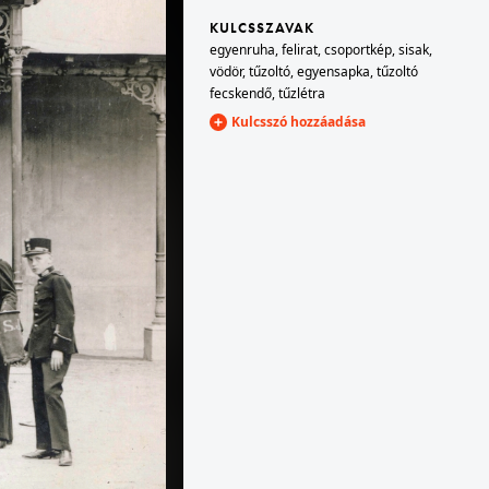
KULCSSZAVAK
egyenruha
,
felirat
,
csoportkép
,
sisak
,
1912
vödör
,
tűzoltó
,
egyensapka
,
tűzoltó
tály.
fecskendő
,
tűzlétra
Kulcsszó hozzáadása
1912 · Vaskút
Thalhammer János jezsuita szerzetes, zoológus, mennyiségtan- és természetrajztanár. Balról a második Raile Jakab később jezsuita szerzetes pap.