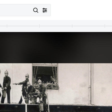
· Budapest
1912 · Budapest V.
1912 · Budapest VIII.
1912 · Szeged
 József fényképész.
Petőfi Sándor (Koronaherceg) utca 2., Uher Ödön fényképész.
Baross utca 87., Szilágyi fényképészeti és festészeti műterme.
az Alsóvárosi 