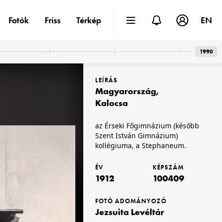
Fotók
Friss
Térkép
EN
1990
LEÍRÁS
Magyarország
,
Kalocsa
az Érseki Főgimnázium (később
Szent István Gimnázium)
1912
népkör rendezvénye.
kollégiuma, a Stephaneum.
ÉV
KÉPSZÁM
1912
100409
FOTÓ ADOMÁNYOZÓ
Jezsuita Levéltár