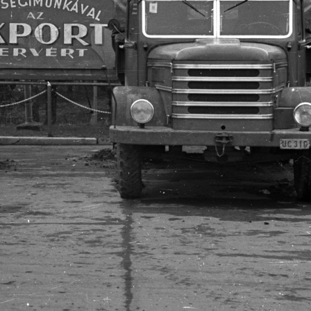
 · Budapest X.,Budapest IX.
1957 · Budapest IX.
érben a Zágrábi utcai lakótelep Szárnyas utca és Zágrábi utca közötti része. A daru az Üllői út mellett áll. Jobbra a Pöttyös utca sarkán álló kis kápolna tornya látszik. A kép forrását kérjük így adja meg: Fortepan / Budapest Főváros Levéltára. Levéltári jelzet: HU_BFL_XV_19_c_11
Mária Valéria telep. A kép forrását kérjük így adja meg: Fortepan / Budapest Főváros Levéltára. Levéltári jelzet: HU_
pest VIII.
1957 · Budapest VIII.
1957 · Budapest V
k így adja meg: Fortepan / Budapest Főváros Levéltára. Levéltári jelzet: HU.BFL.XV.19.c.10
A kép forrását kérjük így adja meg: Fortepan / Budapest Főváros Levéltára. Levéltári jelzet: HU.BFL.XV.19.c.10
Mátyás tér 11. tűzfala. A kép forrását kérjük így adja meg: Fortepan /