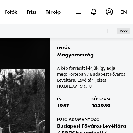
Fotók
Friss
Térkép
EN
1990
LEÍRÁS
Magyarország
A kép forrását kérjük így adja
meg: Fortepan / Budapest Főváros
Levéltára. Levéltári jelzet:
1957 · Budapest IX.
HU.BFL.XV.19.c.10
 Levéltára. Levéltári jelzet: HU_BFL_XV_19_c_11
Mária Valéria telep. A kép forrását kérjük így adja meg: Fortepan / Budapest Főváros Levéltára. Levéltári jelzet: HU_BFL_XV_19_c_11
ÉV
KÉPSZÁM
1957
103939
FOTÓ ADOMÁNYOZÓ
Budapest Főváros Levéltára
/ BRFK helyszínelési