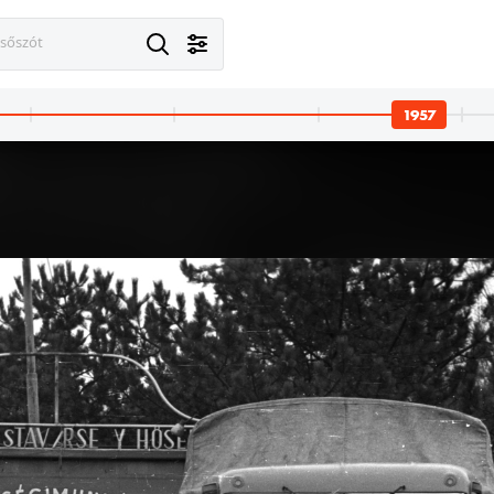
esőszót
1957
Budapest X.,Budapest IX.
1957 · Budapest IX.
1957 · Budapest IX.
 utcai lakótelep Szárnyas utca és Zágrábi utca közötti része. A kép forrását kérjük így adja meg: Fortepan / Budapest Főváros Levéltára. Levéltári jelzet: HU_BFL_XV_19_c_11
Mária Valéria telep. A kép forrását kérjük így adja meg: Fortepan / Budapest Főváros Levéltára. Levéltári jelzet: HU_BFL_XV_19_c_11
Mária Valéria telep. A kép forrását kérjük így adja meg: Fortepan / Budapest Főváros