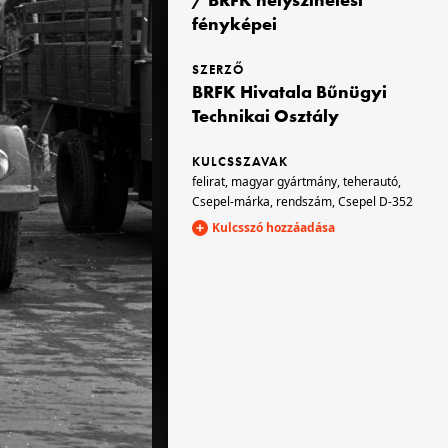
fényképei
1957 · Budapest IX.
SZERZŐ
BFL_XV_19_c_11
a Mária Valéria telep házai. A kép forrását kérjük így adja meg: Fortepan / Budapest Főváros Levéltára. Levéltári jelzet: HU_BFL_XV_19_c_11
BRFK Hivatala Bűnügyi
Technikai Osztály
KULCSSZAVAK
felirat
,
magyar gyártmány
,
teherautó
,
Csepel-márka
,
rendszám
,
Csepel D-352
Kulcsszó hozzáadása
III.
1957 · Budapest VIII.
 Budapest Főváros Levéltára. Levéltári jelzet: HU.BFL.XV.19.c.10
Mátyás tér 10. (üres telek) és a 11. számú épület. A kép forrását kérjük így adja meg: Fortepan / Budapest Főváros Levéltára. Levéltári jelzet: HU.BFL.XV.19.c.10