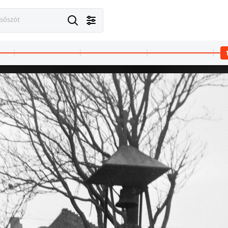
esőszót
t XIV.
1963 · Budapest XIV.
1963 · Budapest VI
k így adja meg: Fortepan / Budapest Főváros Levéltára. Levéltári jelzet: HU.BFL.XV.19.c.10
Istvánmezei út, a Kisstadion hangstúdiója. A kép forrását kérjük így adja meg: Fortepan / Budapest Főváros Levéltára. Levéltári jelzet: HU.BFL.XV.19.c.10
Klauzál utca 26-28. A kép forrását kérjük így adja meg: Fortepan / Budape