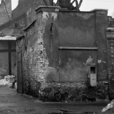
1963 · Budapest XIII.,Budapest IV.
1963 · Budapest XIII.,Budapest IV.
1963 · Budapest
Újpesti vasúti híd az újpesti hídfőtől nézve. A kép forrását kérjük így adja meg: Fortepan / Budapest Főváros Levéltára. Levéltári jelzet: HU.BFL.XV.19.c.10
az Újpesti vasúti híd újpesti hídfője. A kép forrását kérjük így adja meg: Fortepan / Budapest Főváros Levéltára. Levéltári jelzet: HU.BFL.XV.19.c.10
jobbra a Thököly út 93., balra a Hungária körút 136. számú sarokház Thököly úti oldala. A kép forrását
rszág
1963 · Budapest V.
1963 · Budapest VI
apest Főváros Levéltára. Levéltári jelzet: HU.BFL.XV.19.c.10
a Honvéd utca 40. egyik földszinti lakása az 1963. május 22-én a pincében történt gázrobbanás után. A kép forrását kérjük így adja meg: Fortepan / Budapest Főváros Levéltára. Levéltári jelzet: HU.BFL.XV.19.c.10
Thököly út 30. A kép forrását kérjük így adja meg: Fortepan / Budapes