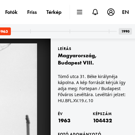
Fotók
Friss
Térkép
EN
1963
1990
LEÍRÁS
Magyarország
,
Budapest VIII.
Tömő utca 31. Béke királynéja
kápolna. A kép forrását kérjük így
I.
1963 · Budapest V.
st Főváros Levéltára. Levéltári jelzet: HU.BFL.XV.19.c.10
Honvéd utca 40. A felvétel az 1963. május 22-én a pincében történt gázrobbanás után készült. A kép forrását kérjük így adja meg: Fortepan / Budapest Főváros Levéltára. Levéltári jelzet: HU.BFL.XV.19.c.10
adja meg: Fortepan / Budapest
Főváros Levéltára. Levéltári jelzet:
HU.BFL.XV.19.c.10
ÉV
KÉPSZÁM
1963
104432
FOTÓ ADOMÁNYOZÓ