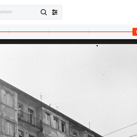
esőszót
1963 · Budapest XIII.,Budapest IV.
1963 · Budapest XIII.,Budapest IV.
1963 · Budapest
Újpesti vasúti híd az újpesti hídfőtől nézve. A kép forrását kérjük így adja meg: Fortepan / Budapest Főváros Levéltára. Levéltári jelzet: HU.BFL.XV.19.c.10
az Újpesti vasúti híd újpesti hídfője. A kép forrását kérjük így adja meg: Fortepan / Budapest Főváros Levéltára. Levéltári jelzet: HU.BFL.XV.19.c.10
jobbra a Thököly út 93., balra a Hungária körút 136. számú sarokház Thököly úti oldala. A kép forrását