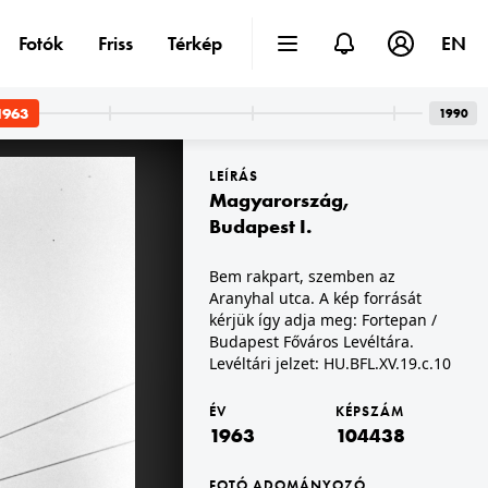
Fotók
Friss
Térkép
EN
1963
1990
LEÍRÁS
Magyarország
,
Budapest I.
Bem rakpart, szemben az
Aranyhal utca. A kép forrását
 XIV.
1963 · Magyarország
 kérjük így adja meg: Fortepan / Budapest Főváros Levéltára. Levéltári jelzet: HU.BFL.XV.19.c.10
A kép forrását kérjük így adja meg: Fortepan / Budapest Főváros Levéltára. Levéltári jelzet: HU.BFL.XV.19.c.10
kérjük így adja meg: Fortepan /
Budapest Főváros Levéltára.
Levéltári jelzet: HU.BFL.XV.19.c.10
ÉV
KÉPSZÁM
1963
104438
FOTÓ ADOMÁNYOZÓ