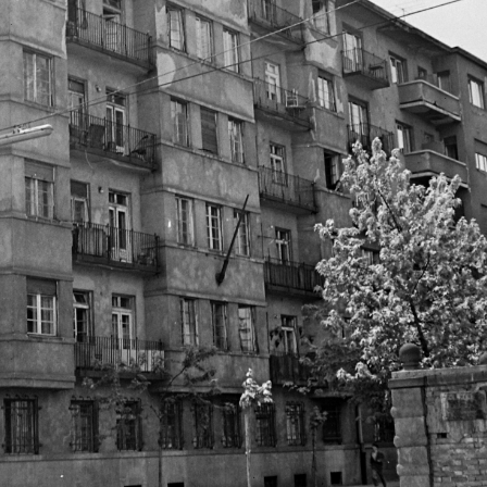
rszág
1963 · Budapest V.
1963 · Budapest VI
apest Főváros Levéltára. Levéltári jelzet: HU.BFL.XV.19.c.10
a Honvéd utca 40. egyik földszinti lakása az 1963. május 22-én a pincében történt gázrobbanás után. A kép forrását kérjük így adja meg: Fortepan / Budapest Főváros Levéltára. Levéltári jelzet: HU.BFL.XV.19.c.10
Thököly út 30. A kép forrását kérjük így adja meg: Fortepan / Budapes
rország
1963 · Budapest I.
1963 · Magyarország
 / Budapest Főváros Levéltára. Levéltári jelzet: HU.BFL.XV.19.c.10
Mihály utca, Berényi utcai saroktelek. A kép forrását kérjük így adja meg: Fortepan / Budapest Főváros Levéltára. Levéltári jelzet: HU.BFL.XV.19.c.10
A kép forrását kérjük így adja meg: Fortepan / Budapest Főváros Levélt