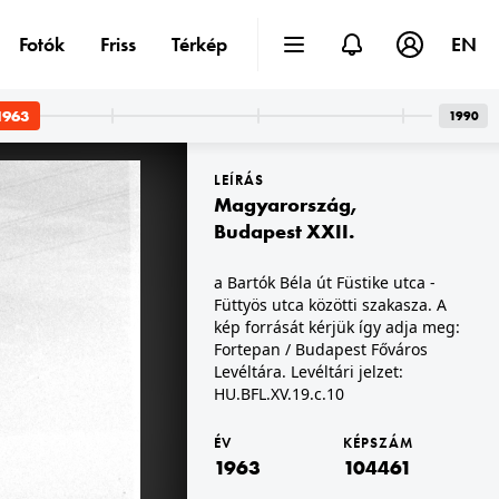
Fotók
Friss
Térkép
EN
1963
1990
LEÍRÁS
Magyarország
,
Budapest XXII.
a Bartók Béla út Füstike utca -
Füttyös utca közötti szakasza. A
1963 · Budapest XXI. · Csepeli Szabadkikötő
véltára. Levéltári jelzet: HU.BFL.XV.19.c.10
A kép forrását kérjük így adja meg: Fortepan / Budapest Főváros Levéltára. Levéltári jelzet: HU.BFL.XV.19.c.10
kép forrását kérjük így adja meg:
Fortepan / Budapest Főváros
Levéltára. Levéltári jelzet:
HU.BFL.XV.19.c.10
ÉV
KÉPSZÁM
1963
104461