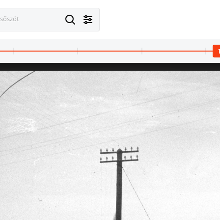
esőszót
VIII.
1963 · Budapest II.
1963 · Budapest II.
így adja meg: Fortepan / Budapest Főváros Levéltára. Levéltári jelzet: HU.BFL.XV.19.c.10
Lövőház utca 3. A kép forrását kérjük így adja meg: Fortepan / Budapest Főváros Levéltára. Levéltári jelzet: HU.BFL.XV.19.c.10
Lövőház utca 3. A kép forrását kérjük így adja meg: Fortepan / Budapest Főváros Le