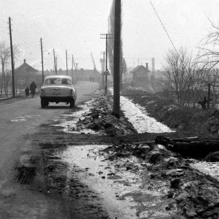
1963 · Budapest XIII.
1963 · Magyarorszá
epan / Budapest Főváros Levéltára. Levéltári jelzet: HU.BFL.XV.19.c.10
Szabolcs utca a Dózsa György út saroktól a Lőportár utca felé nézve. A kép forrását kérjük így adja meg: Fortepan / Budapest Főváros Levéltára. Levéltári jelzet: HU.BFL.XV.19.c.10
A kép forrását kérjük így adja meg: Fortepan / Budapest Főváros
18
1
Korhatáros tartalom
Korhatáros
Megtekintés
Megtek
rszág
1963
1963
 Főváros Levéltára. Levéltári jelzet: HU.BFL.XV.19.c.10
Ehhez a felvételhez - az ábrázolt téma miatt - a szerkesztők nem készítenek képfeliratot. A kép forrását kérjük így adja meg: Fortepan / Budapest Főváros Levéltára. Levéltári jelzet: HU.BFL.XV.19.c.10
Ehhez a felvételhez - az ábrázolt téma miatt - a szerkesztők nem készítenek képfeliratot. A kép forrását kér