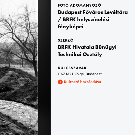
FOTÓ ADOMÁNYOZÓ
Budapest Főváros Levéltára
g
1963 · Budapest V.
/ BRFK helyszínelési
 Levéltára. Levéltári jelzet: HU.BFL.XV.19.c.10
Károly (Tanács) körút 12., "Júlia" Ruházati Bolt. A kép forrását kérjük így adja meg: Fortepan / Budapest Főváros Levéltára. Levéltári jelzet: HU.BFL.XV.19.c.10
fényképei
SZERZŐ
BRFK Hivatala Bűnügyi
8
Technikai Osztály
 tartalom
intés
KULCSSZAVAK
GAZ M21 Volga
,
Budapest
Kulcsszó hozzáadása
1963 · Magyarország
jük így adja meg: Fortepan / Budapest Főváros Levéltára. Levéltári jelzet: HU.BFL.XV.19.c.10
A kép forrását kérjük így adja meg: Fortepan / Budapest Főváros Levéltára. Levéltári jelzet: HU.BFL.XV.19.c.10