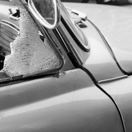
ország
1963 · Budapest V.
1963 · Magyarorsz
udapest Főváros Levéltára. Levéltári jelzet: HU.BFL.XV.19.c.10
Károly (Tanács) körút 12., "Júlia" Ruházati Bolt. A kép forrását kérjük így adja meg: Fortepan / Budapest Főváros Levéltára. Levéltári jelzet: HU.BFL.XV.19.c.10
A kép forrását kérjük így adja meg: Fortepan / Budapest Főváros
18
áros tartalom
gtekintés
1963 · Magyarország
1963 · Magyaror
ratot. A kép forrását kérjük így adja meg: Fortepan / Budapest Főváros Levéltára. Levéltári jelzet: HU.BFL.XV.19.c.10
A kép forrását kérjük így adja meg: Fortepan / Budapest Főváros Levéltára. Levéltári jelzet: HU.BFL.XV.19.c.10
A kép forrását kérjük így adja meg: Fortepan / Budapest 