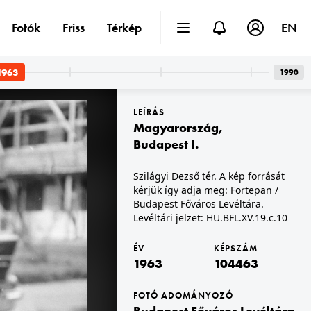
Fotók
Friss
Térkép
EN
1963
1990
LEÍRÁS
Magyarország
,
Budapest I.
Szilágyi Dezső tér. A kép forrását
kérjük így adja meg: Fortepan /
szág
1963 · Budapest XIII.
éltára. Levéltári jelzet: HU.BFL.XV.19.c.10
Dózsa György út a Szabolcs utca saroktól a Lehel utca felé nézve. A kép forrását kérjük így adja meg: Fortepan / Budapest Főváros Levéltára. Levéltári jelzet: HU.BFL.XV.19.c.10
Budapest Főváros Levéltára.
Levéltári jelzet: HU.BFL.XV.19.c.10
ÉV
KÉPSZÁM
1963
104463
FOTÓ ADOMÁNYOZÓ
Budapest Főváros Levéltára