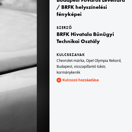
/ BRFK helyszínelési
fényképei
ág
1963 · Magyarország
 Levéltára. Levéltári jelzet: HU.BFL.XV.19.c.10
A kép forrását kérjük így adja meg: Fortepan / Budapest Főváros Levéltára. Levéltári jelzet: HU.BFL.XV.19.c.10
SZERZŐ
BRFK Hivatala Bűnügyi
Technikai Osztály
KULCSSZAVAK
Chevrolet-márka
,
Opel Olympia Rekord
,
Budapest
,
visszapillantó tükör
,
kormánykerék
Kulcsszó hozzáadása
szág
1963 · Budapest XI.
Főváros Levéltára. Levéltári jelzet: HU.BFL.XV.19.c.10
Fadrusz utca - Ulászló utca sarok. A kép forrását kérjük így adja meg: Fortepan / Budapest Főváros Levéltára. Levéltári jelzet: HU.BFL.XV.19.c.10