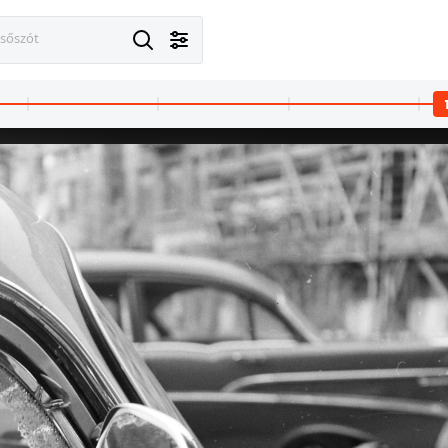
esőszót
1963 · Budapest XXI. · Csepeli Szabadkikötő
1963 · Magyaror
város Levéltára. Levéltári jelzet: HU.BFL.XV.19.c.10
A kép forrását kérjük így adja meg: Fortepan / Budapest Főváros Levéltára. Levéltári jelzet: HU.BFL.XV.19.c.10
A kép forrását kérjük így adja meg: Fortepan / Budapest Főváros Lev