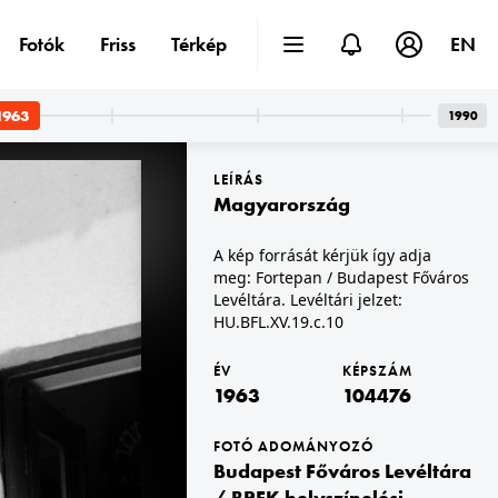
Fotók
Friss
Térkép
EN
így adja meg: Fortepan / Budapest Főváros Levéltára. Levéltári jelzet: HU.BFL.XV.19.c.10
1963
1990
LEÍRÁS
Magyarország
A kép forrását kérjük így adja
meg: Fortepan / Budapest Főváros
Levéltára. Levéltári jelzet:
1963 · Magyarország
HU.BFL.XV.19.c.10
pest Főváros Levéltára. Levéltári jelzet: HU.BFL.XV.19.c.10
A kép forrását kérjük így adja meg: Fortepan / Budapest Főváros Levéltára. Levéltári jelzet: HU.BFL.XV.19.c.10
ÉV
KÉPSZÁM
1963
104476
FOTÓ ADOMÁNYOZÓ
Budapest Főváros Levéltára
/ BRFK helyszínelési