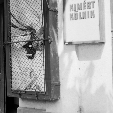
 I.
1963 · Budapest I.
1963 · Budapest II
sát kérjük így adja meg: Fortepan / Budapest Főváros Levéltára. Levéltári jelzet: HU.BFL.XV.19.c.10
Szilágyi Dezső tér. A kép forrását kérjük így adja meg: Fortepan / Budapest Főváros Levéltára. Levéltári jelzet: HU.BFL.XV.19.c.10
budai alsó rakpart a Vitéz utca környékén, szemben a Margit híd. A kép forrását kérjük így adja m
 XI.
1963 · Budapest XI.
1963 · Magyarorsz
áz. A kép forrását kérjük így adja meg: Fortepan / Budapest Főváros Levéltára. Levéltári jelzet: HU.BFL.XV.19.c.10
trafik a Hamzsabégi út - Vincellér utca sarkán. A kép forrását kérjük így adja meg: Fortepan / Budapest Főváros Levéltára. Levéltári jelzet: HU.BFL.XV.19.c.10
A kép forrását kérjük így adja meg: Fortepan / Budapest Főváro