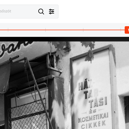
esőszót
1963
1963
Ehhez a felvételhez - az ábrázolt téma miatt - a szerkesztők nem készítenek képfeliratot. A kép forrását kérjük így adja meg: Fortepan / Budapest Főváros Levéltára. Levéltári jelzet: HU.BFL.XV.19.c.10
Ehhez a felvételhez - az ábrázolt téma miatt - a szerkesztők nem készítenek képfeliratot. A kép forrását kérjük 
 XI.
1963 · Magyarország
1963 · Budapest V.
g: Fortepan / Budapest Főváros Levéltára. Levéltári jelzet: HU.BFL.XV.19.c.10
A kép forrását kérjük így adja meg: Fortepan / Budapest Főváros Levéltára. Levéltári jelzet: HU.BFL.XV.19.c.10
Szent István körút 5. A kép forrását kérjük így adja meg: Fortepan / Buda