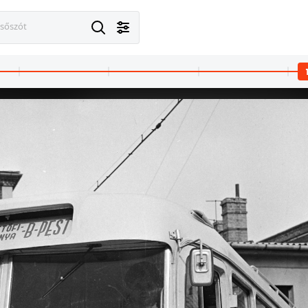
esőszót
rország
1963 · Budapest XI.
1963 · Mag
epan / Budapest Főváros Levéltára. Levéltári jelzet: HU.BFL.XV.19.c.10
Bartók Béla út - Ballagi Mór utca sarok. A kép forrását kérjük így adja meg: Fortepan / Budapest Főváros Levéltára. Levéltári jelzet: HU.BFL.XV.19.c.10
A kép forrását kérjük így adja meg: F