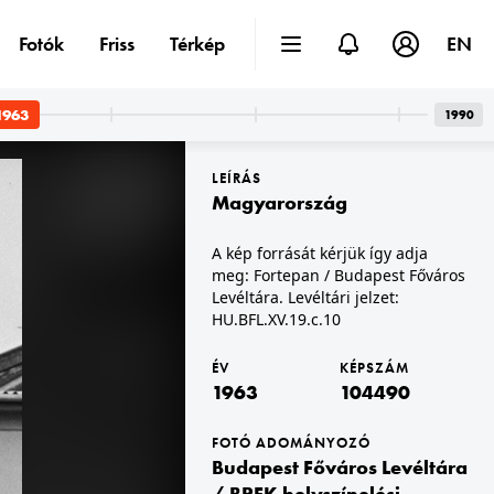
Fotók
Friss
Térkép
EN
1963
1990
LEÍRÁS
Magyarország
A kép forrását kérjük így adja
meg: Fortepan / Budapest Főváros
Levéltára. Levéltári jelzet:
yarország
1963 · Magyarország
HU.BFL.XV.19.c.10
ortepan / Budapest Főváros Levéltára. Levéltári jelzet: HU.BFL.XV.19.c.10
A kép forrását kérjük így adja meg: Fortepan / Budapest Főváros Levéltára. Levéltári jelzet: HU.BFL.XV.19.c.10
ÉV
KÉPSZÁM
1963
104490
FOTÓ ADOMÁNYOZÓ
Budapest Főváros Levéltára
/ BRFK helyszínelési