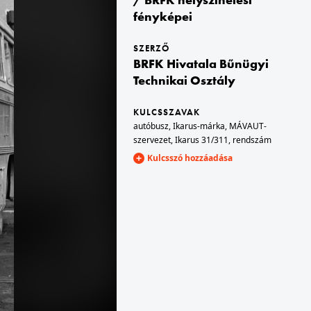
fényképei
I.
1963 · Magyarország
SZERZŐ
t Főváros Levéltára. Levéltári jelzet: HU.BFL.XV.19.c.10
A kép forrását kérjük így adja meg: Fortepan / Budapest Főváros Levéltára. Levéltári jelzet: HU.BFL.XV.19.c.10
BRFK Hivatala Bűnügyi
Technikai Osztály
KULCSSZAVAK
autóbusz
,
Ikarus-márka
,
MÁVAUT-
szervezet
,
Ikarus 31/311
,
rendszám
Kulcsszó hozzáadása
II.
1963 · Budapest V.
adja meg: Fortepan / Budapest Főváros Levéltára. Levéltári jelzet: HU.BFL.XV.19.c.10
Váci utca 12. A kép forrását kérjük így adja meg: Fortepan / Budapest Főváros Levéltára. Levéltári jelzet: HU.BFL.XV.19.c.10