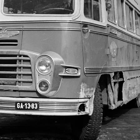
ország
1963 · Magyarország
1963 · Budapest VI
pest Főváros Levéltára. Levéltári jelzet: HU.BFL.XV.19.c.10
A kép forrását kérjük így adja meg: Fortepan / Budapest Főváros Levéltára. Levéltári jelzet: HU.BFL.XV.19.c.10
Klauzál utca 13. A kép forrását kérjük így adja meg: Fortepan / Budapes
t XIV.
1963 · Budapest VII.
1963 · Budapest V
n / Budapest Főváros Levéltára. Levéltári jelzet: HU.BFL.XV.19.c.10
Péterfy Sándor utca 22., balra a Bethlen Gábor utca. A kép forrását kérjük így adja meg: Fortepan / Budapest Főváros Levéltára. Levéltári jelzet: HU.BFL.XV.19.c.10
Péterfy Sándor utca 22., kint jobbra a Bethlen Gábor utca sarok látszik. A kép forrását kérjük így 