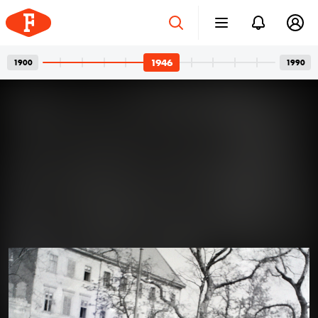
1946
1900
1990
Betonvázak és privát
2026. júl. 24.
pillanatok
Bordács Ferenc fotográfus két világa
Az idén száz éve született Bordács Ferenc, a
Középületépítő Vállalat egykori fotográfusának
fotóhagyatéka egyszerre nyújt tárgyilagos látleletet a
késő modern magyar építészet emblematikus
épületeinek születéséről; és tárja fel egy folyamatosan
1946 · Magyarország
1946 · Magyarország
kísérletező, a családi pillanatok megragadásán túl
autonóm képeket is készítő alkotó gyakorlatát.
Felvételein budapesti és párizsi utcák, balatoni nyarak,
a felhőtlen gyermekkor hangulatai, valamint
építőmunkások, és mára nem egy esetben eldózerolt
épületek születésének pillanatai váltják egymást. A