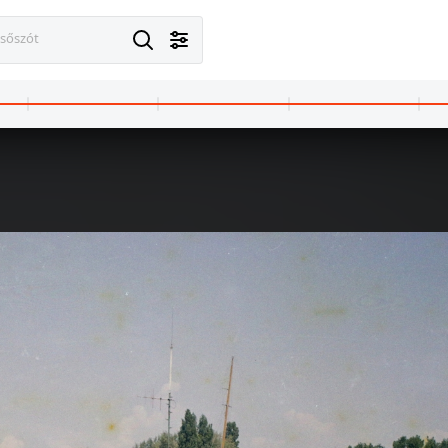
esőszót
 · Budapest IX.
1971 · Szeged
1971 · Budap
 út 5., Pepsi bár.
Kölcsey utca, Royal szálló.
a Gyermekvas