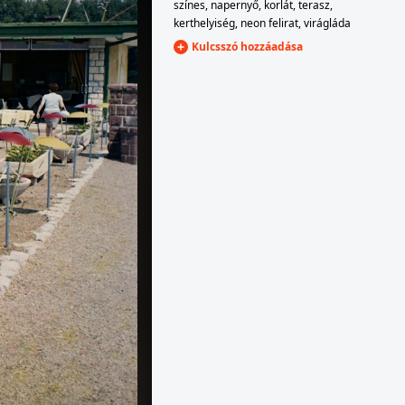
színes
,
napernyő
,
korlát
,
terasz
,
kerthelyiség
,
neon felirat
,
virágláda
Kulcsszó hozzáadása
1971 · Budapest V.
Belgrád rakpart, hajóállomás, Sólyom szárnyashajó. Az ablakon át az Erzsébet híd látszik.
1971 · Szekszárd
a vasútállomás étterme (Resti).