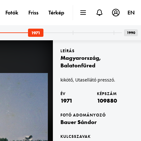
Fotók
Friss
Térkép
EN
1971
1990
LEÍRÁS
Magyarország
,
Balatonfüred
kikötő, Utasellátó presszó.
est XII. · Széchenyihegy
1971 · Budapest XII. · Széchenyihegy
út (Úttörővasút) végállomása.
a Gyermekvasút (Úttörővasút) végállomása.
ÉV
KÉPSZÁM
1971
109880
FOTÓ ADOMÁNYOZÓ
Bauer Sándor
KULCSSZAVAK