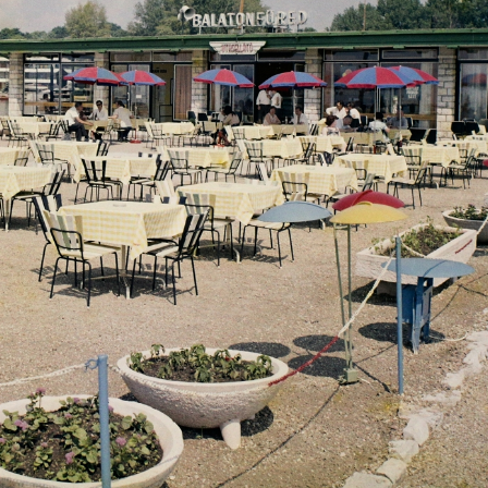
Sárvár
1971 · Zalaegerszeg
sz-állomás, büfé.
vasútállomás, étterem.
1971 · Budapest XII. · Széchenyihegy
1971 · Magyarország
a Gyermekvasút (Úttörővasút) végállomása, étterem.
a MÁV győri 1. osztályú kocsijának folyosóján az Utasellátó mozgóárusa.