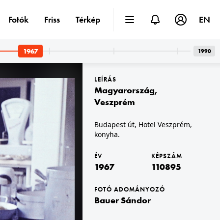
Fotók
Friss
Térkép
EN
1967
1990
LEÍRÁS
Magyarország
,
Veszprém
Budapest út, Hotel Veszprém,
konyha.
1967 · Budapest IX.
Páva utca 39., zsinagóga.
ÉV
KÉPSZÁM
1967
110895
FOTÓ ADOMÁNYOZÓ
Bauer Sándor