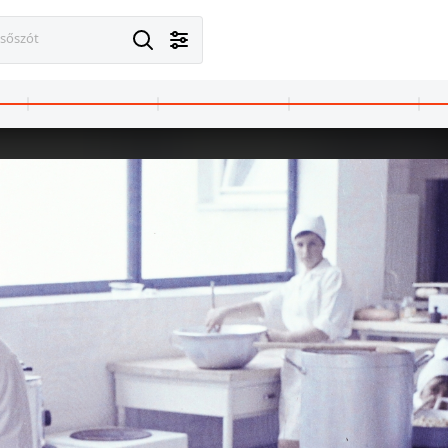
esőszót
· Budapest VIII.
1967 · Budapest II.
Fuvaros utca 4., zsinagóga.
Frankel Leó út 49., zsinagóga.