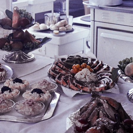
1967 · Budapest IX.
1967 · Budapest XIII.
Páva utca 39., zsinagóga.
Hegedűs Gyula utca 3., zsinagóga.
1967 · Budapest XIII.
1967
Hegedűs Gyula utca 3., zsinagóga.