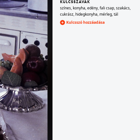
KULCSSZAVAK
színes
,
konyha
,
edény
,
fali csap
,
szakács
,
cukrász
,
hidegkonyha
,
mérleg
,
tál
1967 · Budapest XIII.
Kulcsszó hozzáadása
Hegedűs Gyula utca 3., zsinagóga.
1967