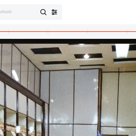
esőszót
agyarország
1969 · Magyarország