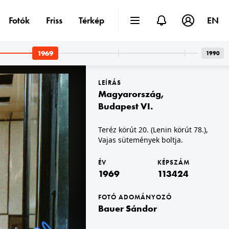
Fotók
Friss
Térkép
EN
1969
1990
LEÍRÁS
Magyarország
,
Budapest VI.
Teréz körút 20. (Lenin körút 78.),
Vajas sütemények boltja.
1969 · Budapest I. · Halászbástya,budai Vár
étterem.
ÉV
KÉPSZÁM
1969
113424
FOTÓ ADOMÁNYOZÓ
Bauer Sándor