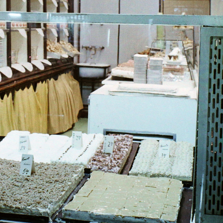
· Budapest I. · budai Vár,Halászbástya
1969 · Budapest I. · Halászbástya,bu
ce.
étterem. A falakon Bálint Endre alkotás
gyarország
1969 · Magyarország
1969 · Vonyarcvashegy
Helikon Taverna.