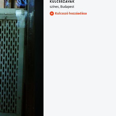
KULCSSZAVAK
színes
,
Budapest
Kulcsszó hozzáadása
dai Vár
1969 · Balatonlelle
ai.
Rákóczi út 56., Becsali csárda.
1969 · Vonyarcvashegy
Helikon Taverna.