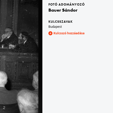
FOTÓ ADOMÁNYOZÓ
Bauer Sándor
I.
1968 · Budapest X. · Népliget
as Turbó sporttelep.
Nemzetközi motorverseny résztvevői. Háttérben a Könyves Kálmán körút. Elől 12-es Bernd Köhler, mögötte Szabó II László és a 9-es Günther Bartusch motorkerékpárversenyzők.
KULCSSZAVAK
Budapest
Kulcsszó hozzáadása
1968 · Budapest VI.
Deák Ferenc tér, Hobby bolt az Anker-házban.