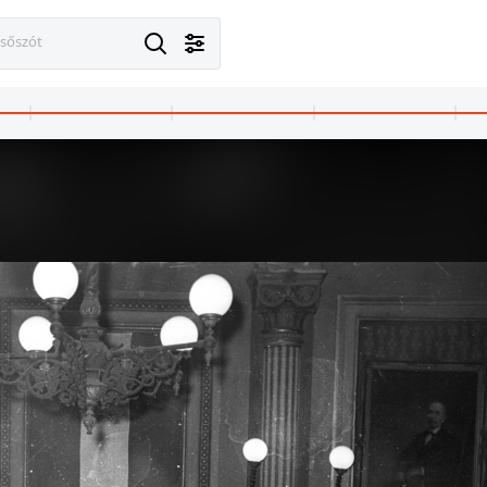
esőszót
világos
1968 · Budapest XI. · Budaörsi repülőtér
1968 · Budapest XI.
Feneketlen-tó, búvárbem