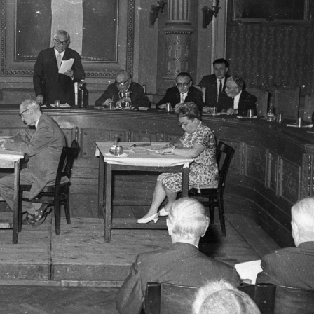
Hármashatárhegyi repülőtér
1968 · Budapest XIV.
1968 · Budapest I
elmi Verseny (ÖHV).
Pétervárad utca 2., a XIV. Kerületi Tanács (később Zuglói Polgármesteri Hivatal) házasságkötő terme.
Marczibányi tér, Vas
t X. · Népliget
1968 · Budapest II.
1968 · Mályi
vői. Háttérben a Könyves Kálmán körút.
Marczibányi tér, Vasas Turbó sporttelep.
Mályi-tó.