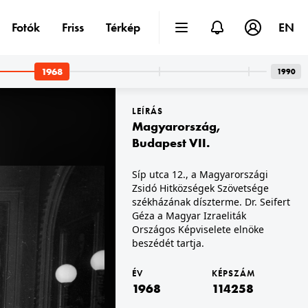
Fotók
Friss
Térkép
EN
1968
1990
LEÍRÁS
Magyarország
,
Budapest VII.
Síp utca 12., a Magyarországi
Zsidó Hitközségek Szövetsége
1968 · Magyarország
utató.
székházának díszterme. Dr. Seifert
Géza a Magyar Izraeliták
Országos Képviselete elnöke
beszédét tartja.
ÉV
KÉPSZÁM
1968
114258