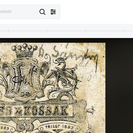
esőszót
Budapest V.
1900 · Głogów
1900 · Budapest V.
1900 · Vác
 Strelisky Lipót fényképész.
(Glogau), Mühl strasse, Adolph Thiele fényképész.
Kristóf tér 4., Kózmata Ferencz fényképész.
Regetzky Ferenc 