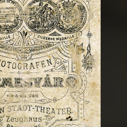
00
1900
1900
1900
 Budapest V.
1900 · Budapest V.
1900 · Déva
1900 · Budapest VI.
a 2., Weinwurm Mátyás és fiai fényképészek.
Dorottya utca 11., Kalmár fényképész.
Riszto féle ház a főtéren, Weisz Károly fényképész.
Andrássy (Sugár) út 9., Kalmár fényképész.