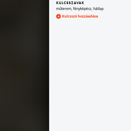
KULCSSZAVAK
műterem
,
fényképész
,
hátlap
Kulcsszó hozzáadása
1900
1900 · Budapest
1900 · Temesvár
Stephany József festő és fényképész.
Hess és Kossák fényképészek.