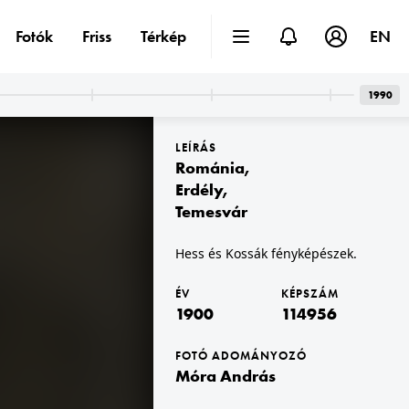
Fotók
Friss
Térkép
EN
1990
LEÍRÁS
Románia
,
Erdély
,
Temesvár
1900
Hess és Kossák fényképészek.
fényképész.
ÉV
KÉPSZÁM
1900
114956
FOTÓ ADOMÁNYOZÓ
Móra András