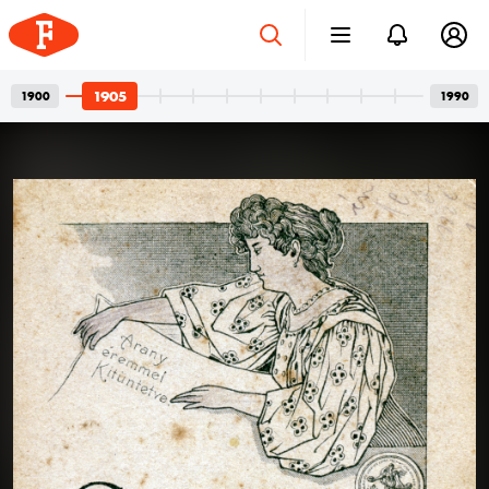
1905
1900
1990
Betonvázak és privát
2026. júl. 24.
pillanatok
Bordács Ferenc fotográfus két világa
Az idén száz éve született Bordács Ferenc, a
Középületépítő Vállalat egykori fotográfusának
fotóhagyatéka egyszerre nyújt tárgyilagos látleletet a
késő modern magyar építészet emblematikus
épületeinek születéséről; és tárja fel egy folyamatosan
1905
1905
kísérletező, a családi pillanatok megragadásán túl
autonóm képeket is készítő alkotó gyakorlatát.
Felvételein budapesti és párizsi utcák, balatoni nyarak,
a felhőtlen gyermekkor hangulatai, valamint
építőmunkások, és mára nem egy esetben eldózerolt
épületek születésének pillanatai váltják egymást. A