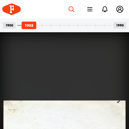
1905
1900
1990
Betonvázak és privát
2026. júl. 24.
pillanatok
Bordács Ferenc fotográfus két világa
Az idén száz éve született Bordács Ferenc, a
Középületépítő Vállalat egykori fotográfusának
fotóhagyatéka egyszerre nyújt tárgyilagos látleletet a
késő modern magyar építészet emblematikus
épületeinek születéséről; és tárja fel egy folyamatosan
1905
kísérletező, a családi pillanatok megragadásán túl
autonóm képeket is készítő alkotó gyakorlatát.
Felvételein budapesti és párizsi utcák, balatoni nyarak,
a felhőtlen gyermekkor hangulatai, valamint
építőmunkások, és mára nem egy esetben eldózerolt
épületek születésének pillanatai váltják egymást. A