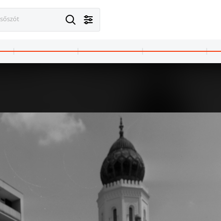
esőszót
1970
1970 · Budapest V.
Hotel Duna Intercontinental.