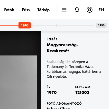
Fotók
Friss
Térkép
EN
1970
1990
LEÍRÁS
Magyarország
,
Kecskemét
Szabadság tér, középen a
Tudomány és Technika Háza,
1970 · Budapest V.
Hotel Duna Intercontinental.
korábban zsinagóga, háttérben a
Cifra-palota.
ÉV
KÉPSZÁM
1970
121003
FOTÓ ADOMÁNYOZÓ
Inkey Tibor