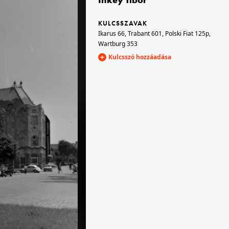
KULCSSZAVAK
1970 · Budapest XIV.
Ikarus 66
,
Trabant 601
,
Polski Fiat 125p
,
Videoton irodaháza.
Mogyoródi út, szemben a Zászlós utca a Besnyői utca felé nézve.
Wartburg 353
Kulcsszó hozzáadása
 Budapest I. · budai Vár
1970 · Bécs
templom a Tárnok utca felől nézve.
Karlsplatz, Karlskirche (Károly templom).