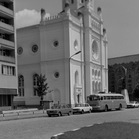
· Budapest II.
1970 · Budapest II.
a 40-44., a BÁNYATERV (Bányászati Tervező Intézet) székháza (később a Fővárosi Törvényszék Gazdasági Kollégiuma).
Hűvösvölgyi út (Vörös Hadsereg útja) 54. a Furulya utca felől nézve. Elektronikai és Finommechanikai Kutatóintézet (efki), ma a 
1970 · Budapest XI. · Gellérthegy
1970 ·
npadon a Gemini együttes.
Citadella.
a Mátyás-