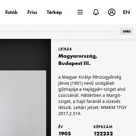
Fotók
Friss
Térkép
EN
1990
LEÍRÁS
Magyarország
,
Budapest III.
a Magyar Királyi Pénzügyőrség
János (1901) nevű szolgálati
1905 · Békéscsaba
a Békéscsabai Magyar Királyi Állami Elemi Iskola III. osztálya az 1904/05. tanévben.
gőzhajója a Hajógyári-sziget alsó
csúcsánál. Háttérben a Margit-
sziget, a hajó faránál a vízesés
látszik. Leltári jelzet: MMKM TFGY
2017.2.519.
ÉV
KÉPSZÁM
1905
122252