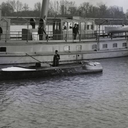
1905 · Trencsén
1905
1905 · Trencsén
1905
1905 · Kőszeg
1905
1905 · Magyarország
Obauer-Bannerfeld Alfréd, később ezredes, Csernyivci katonai parancsnoka.