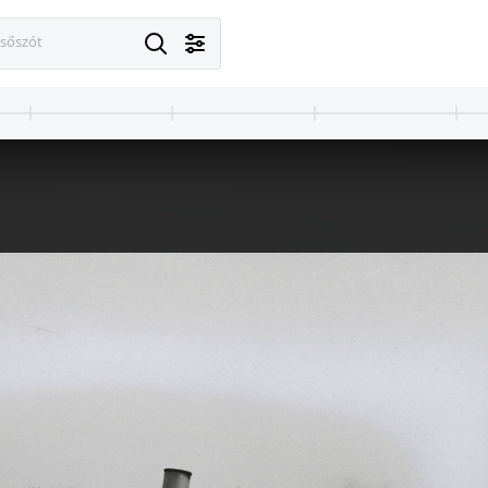
esőszót
1905 · Budapest VIII.
1905
Kőbányai út, a romániai Basilescu - Bucuresti - Noui társaság részére épült gőzmotorkocsi a Ganz gyár udvarán.