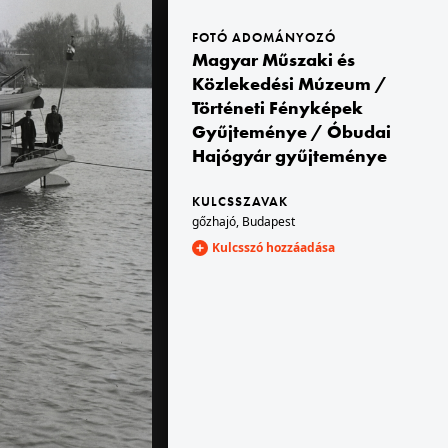
FOTÓ ADOMÁNYOZÓ
Magyar Műszaki és
1905 · Trencsén
1905
Közlekedési Múzeum /
Történeti Fényképek
Gyűjteménye / Óbudai
Hajógyár gyűjteménye
KULCSSZAVAK
gőzhajó
,
Budapest
Kulcsszó hozzáadása
1905 · Karcag
1905
Kaukál János fényképész.