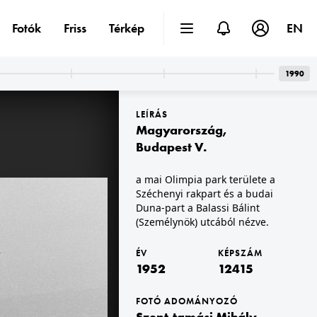
Fotók
Friss
Térkép
EN
1990
LEÍRÁS
Magyarország
,
Budapest V.
a mai Olimpia park területe a
Széchenyi rakpart és a budai
1952 · Budapest XI.
Kőrösy József (Mező) utca, BEAC pálya.
Duna-part a Balassi Bálint
(Személynök) utcából nézve.
ÉV
KÉPSZÁM
1952
12415
FOTÓ ADOMÁNYOZÓ
Szent-tamási Mihály