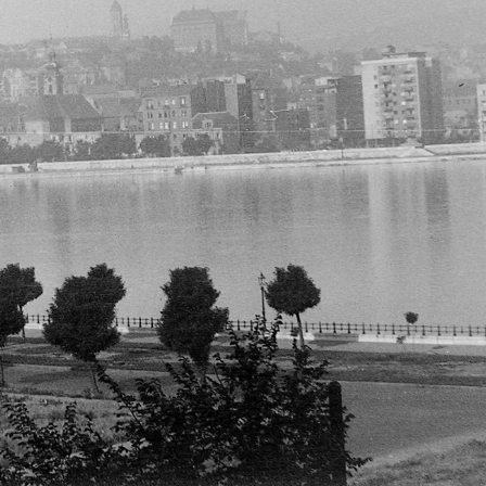
2
1952 · Esztergom
1952 · Celldö
repülőtér (később Id. Rubik Ernő repülőtér), Zlin Z-381 (Bücker) típusú repülőgépek.
Budapest I.
1952 · Budapest V.
1952 · Budapest
r, Szent Anna-templom.
Deák Ferenc tér a Millenniumi Földalatti Vasút állomásának áthelyezésekor, szemben a Budapesti Rendőr-főkapitányság épülete.
Keleti pályaudva