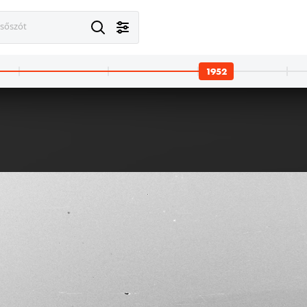
esőszót
1952
1952 · Budapest XIX.
1952
Városház (Lenin) tér 9.
GAZ M 20 Pobjeda típusú személygépkocsi.