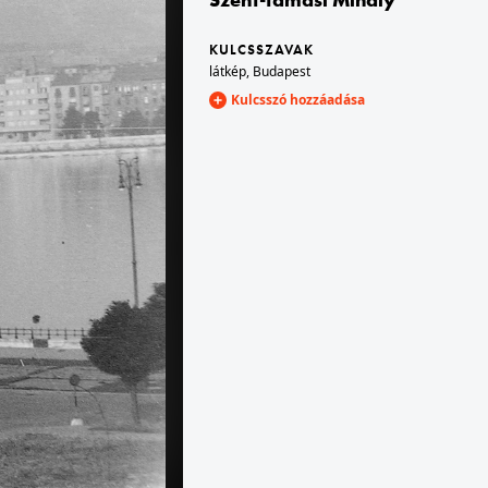
KULCSSZAVAK
mölk
1952 · Szeged
látkép
,
Budapest
Kulcsszó hozzáadása
 VIII.
1952 · Budapest XIV.
r.
a mai Ötvenhatosok tere, háttérben Mikus Sándor szobrászművész alkotása a Sztálin szobor.