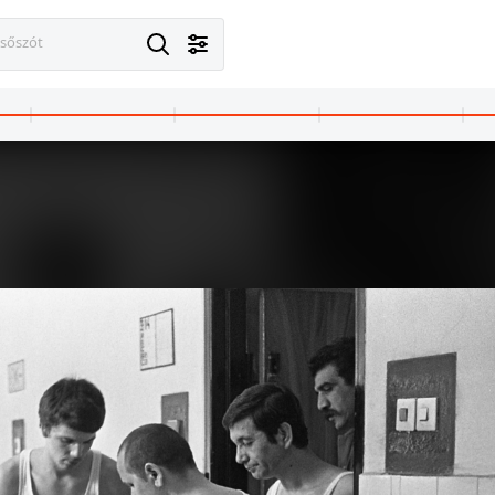
esőszót
· Budapest V.
1987 · Budapest V.
a 22., Országos Mentőszolgálat Központi Irányító Csoport, mentésirányítás.
Markó utca 22., Országos Mentőszolgálat Központi Irányító Csoport, mentés