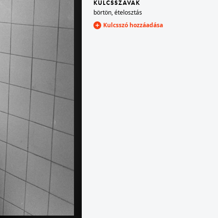
KULCSSZAVAK
börtön
,
ételosztás
Kulcsszó hozzáadása
1987 · Márianosztra
r.
Márianosztrai Fegyház és Börtön, cipőfelsőrész csomagoló.
1987 · Márianosztra
arrás.
Márianosztrai Fegyház és Börtön, labdavarró üzem.