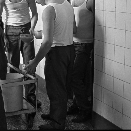
rianosztra
1987 · Márianosztra
ztrai Fegyház és Börtön, sétaudvar.
Márianosztrai Fegyház és Börtön, zárkaso
· Márianosztra
1987 · Márianosztra
osztrai Fegyház és Börtön, söprűkészítő műhely.
Márianosztrai Fegyház és Börtön, labdav