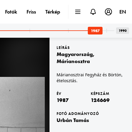
Fotók
Friss
Térkép
EN
1987
1990
LEÍRÁS
Magyarország
,
Márianosztra
Márianosztrai Fegyház és Börtön,
ételosztás.
1987 · Budapest V.
irányítás.
Markó utca 22., Országos Mentőszolgálat Központi Irányító Csoport, mentésirányítás.
ÉV
KÉPSZÁM
1987
124669
FOTÓ ADOMÁNYOZÓ
Urbán Tamás