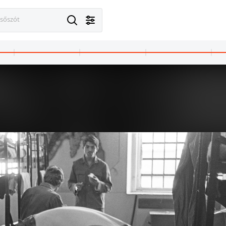
esőszót
· Márianosztra
1987 · Márianosztra
anosztrai Fegyház és Börtön, zárkasor.
Márianosztrai Fegyház és Börtön, cipőfelsőrész cs