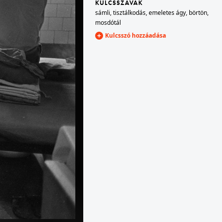
KULCSSZAVAK
sámli
,
tisztálkodás
,
emeletes ágy
,
börtön
,
mosdótál
1987 · Márianosztra
Kulcsszó hozzáadása
 üzem.
Márianosztrai Fegyház és Börtön, labdavarró üzem.
1987 · Márianosztra
tása.
Márianosztrai Fegyház és Börtön, zárka napi- és szekrényrend.