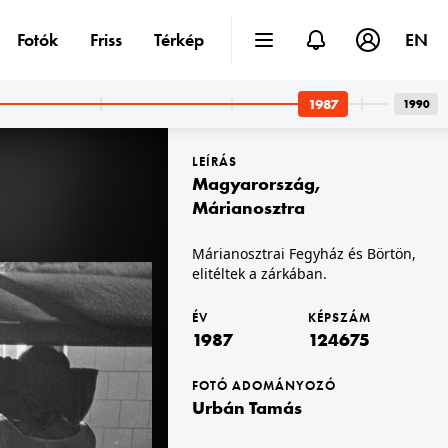
Fotók
Friss
Térkép
EN
1987
1990
LEÍRÁS
Magyarország
,
Márianosztra
Márianosztrai Fegyház és Börtön,
elitéltek a zárkában.
1987 · Márianosztra
omagoló.
Márianosztrai Fegyház és Börtön, cipőfelsőrész varroda.
ÉV
KÉPSZÁM
1987
124675
FOTÓ ADOMÁNYOZÓ
Urbán Tamás