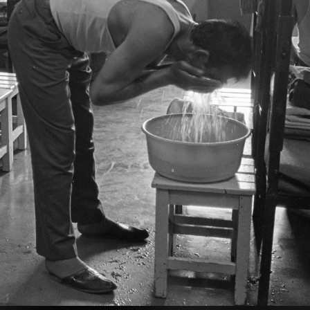
· Márianosztra
1987 · Márianosztra
nosztrai Fegyház és Börtön, labdavarrás.
Márianosztrai Fegyház és Börtön, labdavarró
 · Márianosztra
1987 · Márianosztra
1987 · Márianosztra
trai Fegyház és Börtön, zárkasor.
Márianosztrai Fegyház és Börtön.
Márianosztrai Fegyház és Börtön, zárka, naposok beosz