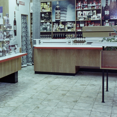
· Budapest VI.
1972
gy út 84., MÉMOSZ (Magyarországi Építőipari Munkások Országos Szövetsége) székháza.
1972 · Budapest I. · budai Vár
1972
Mátyás-templom a Szentháromság utcából nézve.