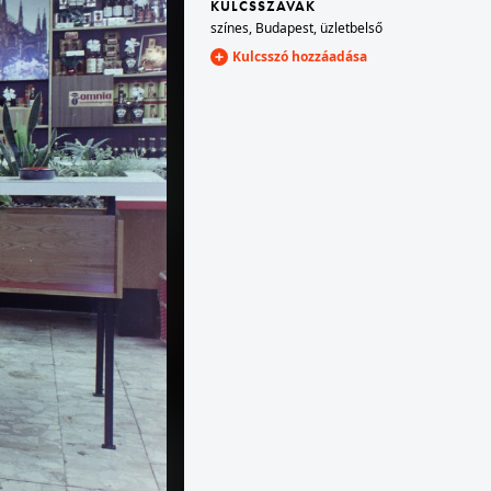
KULCSSZAVAK
színes
,
Budapest
,
üzletbelső
Kulcsszó hozzáadása
1972 · Budapest V.
Erzsébet (Engels) tér, szemben középen a Harmincad utca - Bécsi utca sarok.
1972 · Hévíz
Dr. Schulhoff Vilmos sétány felől a Deák Ferenc tér felé nézve.