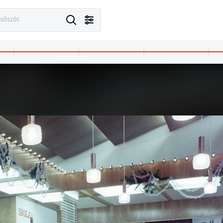
esőszót
· Budapest VII.
1972 · Budapest VII.
utca a Dózsa György út felől a Murányi utca felé nézve, május 1-i felvonulók.
Dembinszky utca 43. és 41., május 1-i felv