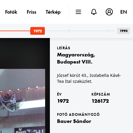
Fotók
Friss
Térkép
EN
1972
1990
LEÍRÁS
Magyarország
,
Budapest VIII.
József körút 43., Isolabella Kávé-
Tea Ital szaküzlet.
1972 · Budapest VII.
onulók.
Dembinszky utca a Dózsa György út felől a Murányi utca felé nézve, május 1-i felvonulók.
ÉV
KÉPSZÁM
1972
126172
FOTÓ ADOMÁNYOZÓ
Bauer Sándor