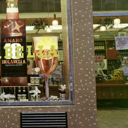
1972 · Budapest VIII.
1972 · Budapest VIII.
József körút 43., Isolabella Kávé-Tea Ital szaküzlet.
József körút 43., Isolabella Kávé-Tea Ital szaküzlet.
· Budapest XIV. · Városliget
1972 · Budapest XIV. · Városliget
n '73 bútorkiállítás a BNV területén.
Otthon '73 bútorkiállítás a BNV terület