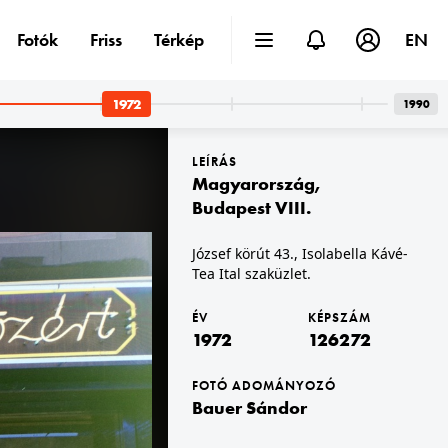
Fotók
Friss
Térkép
EN
1972
1990
LEÍRÁS
Magyarország
,
Budapest VIII.
József körút 43., Isolabella Kávé-
Tea Ital szaküzlet.
1972 · Budapest XI.
1972
sz-pályaudvar.
Tétényi út az Etele (Szakasits Árpád) úti bevásárlóközpont előtt, balra a Fejér Lipót utcai toronyházak.
ÉV
KÉPSZÁM
1972
126272
FOTÓ ADOMÁNYOZÓ
Bauer Sándor