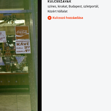
KULCSSZAVAK
színes
,
kirakat
,
Budapest
,
üzletportál
,
Közért Vállalat
1972 · Budapest XIV. · Városliget
Kulcsszó hozzáadása
Otthon '73 bútorkiállítás a BNV területén.
1972 · Budapest XIV. · Városliget
én.
Otthon '73 bútorkiállítás a BNV területén.