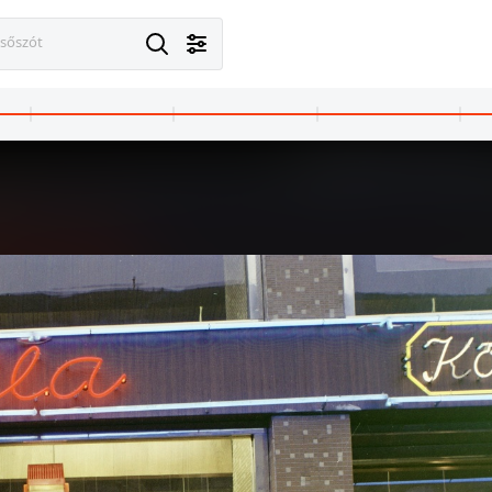
esőszót
1972 · Budapest II.
1972 · Eger
Árpád fejedelem útja, játszótér az Üstökös utcánál.
Pyrker János (Felszabadulás) tér, Felszabadulási emlékmű (tervező: Gulyás Zoltán építész, 1968.). Háttérben az autóbu