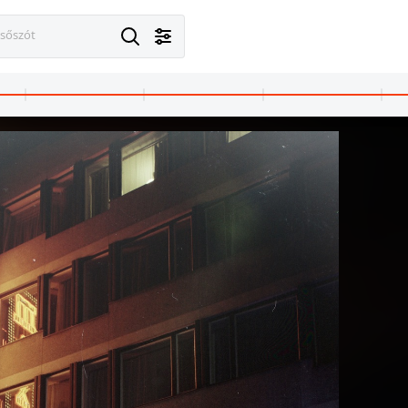
esőszót
sliget
1972 · Budapest XIV. · Városliget
NV területén.
Otthon '73 bútorkiállítás a BNV területén.