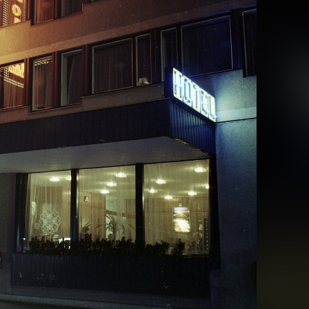
· Budapest XIV. · Városliget
1972 · Budapest XIV. · Városliget
n '73 bútorkiállítás a BNV területén.
Otthon '73 bútorkiállítás a BNV terület
· Budapest XIV. · Városliget
1972 · Budapest XIV. · Városliget
n '73 bútorkiállítás a BNV területén.
Otthon '73 bútorkiállítás a BNV terület