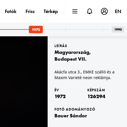
Fotók
Friss
Térkép
EN
1972
1990
LEÍRÁS
Magyarország
,
Budapest VII.
Akácfa utca 3., EMKE szálló és a
Maxim Varieté neon reklámja.
1972 · Budapest XIV. · Városliget
Otthon '73 bútorkiállítás a BNV területén.
ÉV
KÉPSZÁM
1972
126294
FOTÓ ADOMÁNYOZÓ
Bauer Sándor