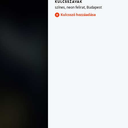
KULCSSZAVAK
színes
,
neon felirat
,
Budapest
Kulcsszó hozzáadása
1972 · Budapest XIV. · Városliget
én.
Otthon '73 bútorkiállítás a BNV területén.
1972 · Budapest XIV. · Városliget
én.
Otthon '73 bútorkiállítás a BNV területén.