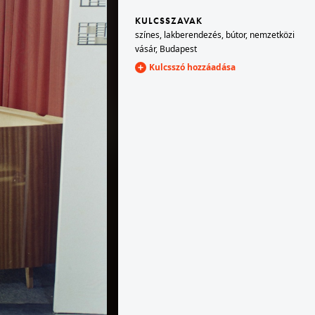
KULCSSZAVAK
színes
,
lakberendezés
,
bútor
,
nemzetközi
1972 · Budapest VIII.
vásár
,
Budapest
üzlet.
József körút 43., Isolabella Kávé-Tea Ital szaküzlet.
Kulcsszó hozzáadása
1972 · Budapest XIII.
tszanak.
kilátás a Volga szállóból, előtérben balra a Váci út - Tisza (Tisza Antal) utca sarokházai, jobbra az ELMÜ székház, középen távolabb a Pozsonyi úti református templom tornya látszik.