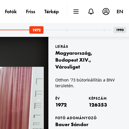
Fotók
Friss
Térkép
EN
1972
1990
LEÍRÁS
Magyarország
,
Budapest XIV.
,
Városliget
1972 · Budapest XIV. · Városliget
Otthon '73 bútorkiállítás a BNV
én.
Otthon '73 bútorkiállítás a BNV területén.
területén.
ÉV
KÉPSZÁM
1972
126353
FOTÓ ADOMÁNYOZÓ
Bauer Sándor