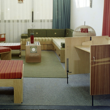
· Budapest XIV. · Városliget
1972 · Budapest VIII.
n '73 bútorkiállítás a BNV területén.
József körút 43., Isolabella Kávé-Tea Ital szak
· Budapest XIII.
1972 · Budapest XIII.
llóból, előtérben a Váci út - Tisza (Tisza Antal) utca sarokháza, jobbra távolabb a Pozsonyi úti református templom tornya látszik.
kilátás a Volga szállóból, előtérben a Váci út házai lá