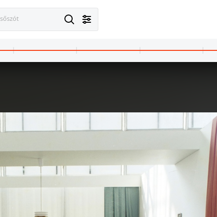
esőszót
· Budapest XIV. · Városliget
1972 · Budapest XIV. · Városliget
n '73 bútorkiállítás a BNV területén.
Otthon '73 bútorkiállítás a BNV terület