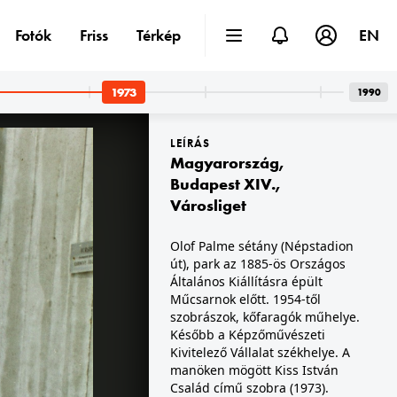
Fotók
Friss
Térkép
EN
1973
1990
LEÍRÁS
Magyarország
,
Budapest XIV.
,
Városliget
1973 · Budapest VII.
1973 · Budapest I. · Halászbástya,budai Vár
Olof Palme sétány (Népstadion
Király (Majakovszkij utca) 67., Halló bár.
Saáry Éva manöken.
út), park az 1885-ös Országos
Általános Kiállításra épült
Műcsarnok előtt. 1954-től
szobrászok, kőfaragók műhelye.
Később a Képzőművészeti
Kivitelező Vállalat székhelye. A
manöken mögött Kiss István
Család című szobra (1973).