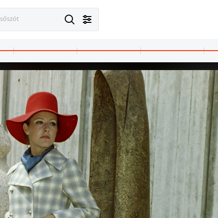
esőszót
alatonfüred
1973 · Balatonfüred
1973 · Budapest I. · budai Vár,Halászbástya
7., Kedves cukrászda.
Blaha Lujza utca 7., Kedves cukrászda.
kilátás a Széchenyi Lánchíd és a Gellért-hegy felé.