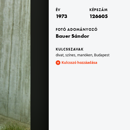
ÉV
KÉPSZÁM
1973
126605
agyarország
1973 · Budapest XIV. · Városliget
a manöken
a csónakázótó partjánál Kemenes Mari manöken.
FOTÓ ADOMÁNYOZÓ
Bauer Sándor
KULCSSZAVAK
divat
,
színes
,
manöken
,
Budapest
Kulcsszó hozzáadása
1973 · Magyarország
rászda.
Szijjártó Ilona manöken.