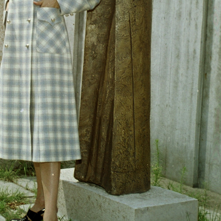
est XIV. · Városliget
1973 · Budapest XIV. · Városliget
1973 · M
i Miklós 1903.), előtte Kemenes Mari manöken.
Vajdahunyad vára, Történelmi Főcsoport, Jáki kápolna. Boross Ferenc és Schmidt Bea manökenek.
Saáry Év
73 · Budapest XI.
1973 · Balatonfüred
 vezér utca, a Sport (később Flamenco) szálló eszpresszója.
Blaha Lujza utca 7., Kedves cuk