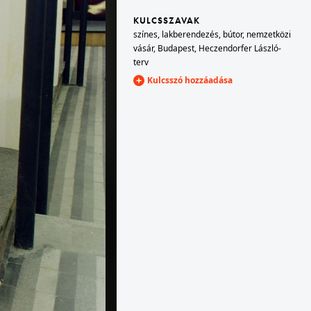
KULCSSZAVAK
színes
,
lakberendezés
,
bútor
,
nemzetközi
1972 · Budapest XIV. · Városliget
vásár
,
Budapest
,
Heczendorfer László-
n.
Otthon '73 bútorkiállítás a BNV területén.
terv
Kulcsszó hozzáadása
1972 · Budapest X.
Ónodi utca 1., Ónodi bisztró a Kolozsvári utca sarkán.