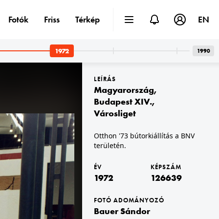
Fotók
Friss
Térkép
EN
1972
1990
LEÍRÁS
Magyarország
,
Budapest XIV.
,
Városliget
1972 · Budapest XIV. · Városliget
Otthon '73 bútorkiállítás a BNV
Otthon '73 bútorkiállítás a BNV területén.
területén.
ÉV
KÉPSZÁM
1972
126639
FOTÓ ADOMÁNYOZÓ
Bauer Sándor