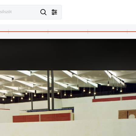
esőszót
athely
1972 · Kőszeg
rút 39., Hotel Claudius, lakosztály.
Szabó-hegy, Felsőerdő út, a Hotel Express Panoráma társalgója.