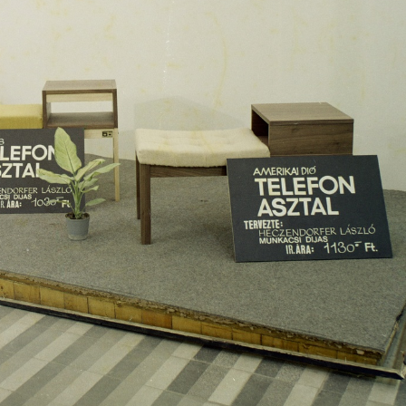
 Budapest XIV. · Városliget
1972 · Budapest XIV. · Városliget
 '73 bútorkiállítás a BNV területén.
Otthon '73 bútorkiállítás a BNV területé
1972 · Budapest XIV. · Városliget
1972 · Budapest XIV.
Otthon '73 bútorkiállítás a BNV területén.
Nagy Lajos király útja 202-204., a TESCO Magyar Külkereskedelmi Vállalat diákszállója (később szálloda).