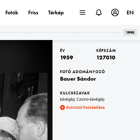
Fotók
Friss
Térkép
EN
1990
ÉV
KÉPSZÁM
1959
127010
FOTÓ ADOMÁNYOZÓ
Bauer Sándor
1959
KULCSSZAVAK
kávégép
,
Casino-kávégép
Kulcsszó hozzáadása