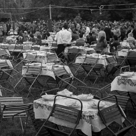
1965 · Budapest V.
1965 · Budapest V.
ark Hotel.
Erzsébet (Engels) tér 1., Gyopár eszpresszó.
Erzsébet (Engels) tér 1.
1965 · Gyula
1965 · Budapest I.
Béke sugárút 8., Komló Szálloda, mellette a Petőfi mozi.
Krisztina tér 3., Déryné eszpre