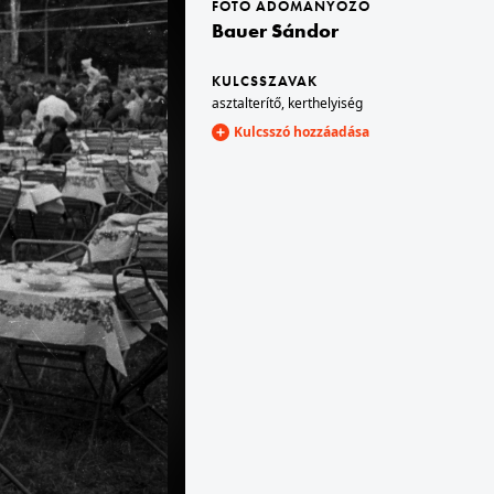
FOTÓ ADOMÁNYOZÓ
Bauer Sándor
1965 · Veszprém
, Gyopár eszpresszó.
Victor Hugo utca, Stadion étterem.
KULCSSZAVAK
asztalterítő
,
kerthelyiség
Kulcsszó hozzáadása
1965 · Budapest VIII.
sszó.
József körút 45., Baross kávéház és étterem.