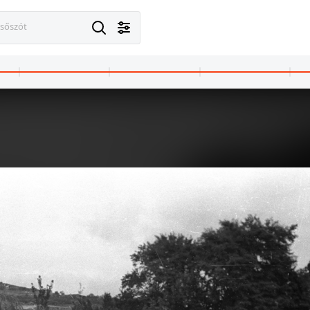
esőszót
1965 · Budapest I.
1965 · Budapest II
Várkert (Groza Péter) rakpart az Ybl Miklós térnél, háttérben a Széchenyi Lánchíd és az Országház.
Csatárka úti gyermekváros (később Cs