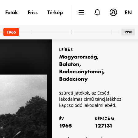
Fotók
Friss
Térkép
EN
1965
1990
LEÍRÁS
Magyarország
,
Balaton
,
Badacsonytomaj
,
Badacsony
.
1965 · Budapest II.
eppkő Gyermekotthoni Központ).
Csatárka úti gyermekváros (később Cseppkő Gyermekotthoni Központ).
szüreti játékok, az Ecsédi
lakodalmas című táncjátékhoz
kapcsolódó lakodalmi ebéd.
ÉV
KÉPSZÁM
1965
127131