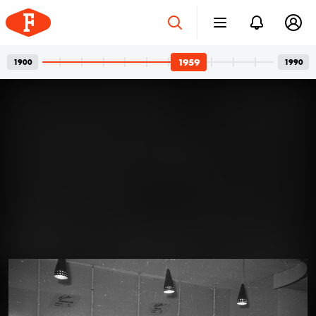
1959
1900
1990
Betonvázak és privát
2026. júl. 24.
pillanatok
Bordács Ferenc fotográfus két világa
Az idén száz éve született Bordács Ferenc, a
Középületépítő Vállalat egykori fotográfusának
fotóhagyatéka egyszerre nyújt tárgyilagos látleletet a
késő modern magyar építészet emblematikus
épületeinek születéséről; és tárja fel egy folyamatosan
1959
1959
kísérletező, a családi pillanatok megragadásán túl
autonóm képeket is készítő alkotó gyakorlatát.
Felvételein budapesti és párizsi utcák, balatoni nyarak,
a felhőtlen gyermekkor hangulatai, valamint
építőmunkások, és mára nem egy esetben eldózerolt
épületek születésének pillanatai váltják egymást. A