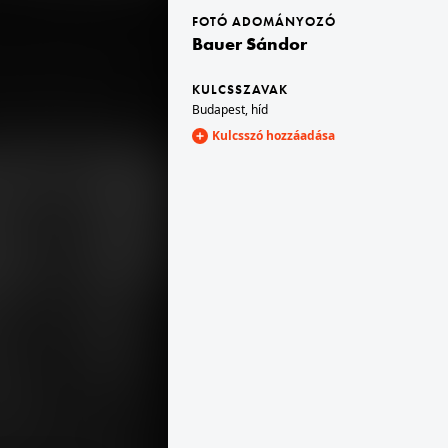
FOTÓ ADOMÁNYOZÓ
Bauer Sándor
1956 · Budapest XIV.
tése.
Erzsébet királyné útja, általános iskola a Róna utca sarkán.
KULCSSZAVAK
Budapest
,
híd
Kulcsszó hozzáadása
1956 · Budapest XIV.
taknál.
Ormós (934.) utca 10-12. a Fogarasi út felé nézve. Budapest első előregyártott elemekből épült háromemeletes lakóháza.