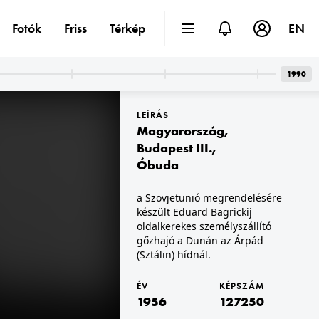
Fotók
Friss
Térkép
EN
1990
LEÍRÁS
Magyarország
,
Budapest III.
,
Óbuda
a Szovjetunió megrendelésére
1956 · Budapest VIII.
.
József körút 58. és 60.
készült Eduard Bagrickij
oldalkerekes személyszállító
gőzhajó a Dunán az Árpád
(Sztálin) hídnál.
ÉV
KÉPSZÁM
1956
127250