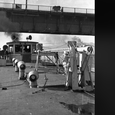
1956 · Budapest XIV.
Erzsébet királyné útja - Róna utca sarok, általános iskola épí
 · Budapest XIV.
1956 · Budapest XIV.
tca a Füredi utcáról nézve, a 64-es villamos-végállomása.
a 44-es villamos ekkor elkészült végállomása a Rákos-pa