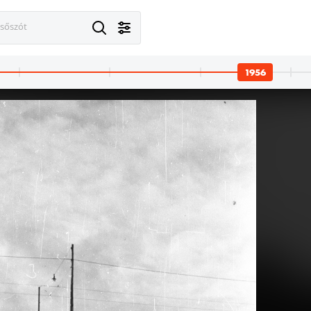
esőszót
1956 · Budapest VIII.
Práter utca, kilőtt BTR-152 páncélautó.
1956
 Budapest IX.
1956 · Budapest VIII.
t 61.
József körút 70. és 72., balra a Nap utca