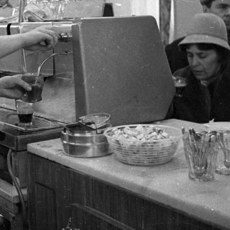
1961 · Ajka
1961 · Salgótarján
ő.
Hőerőmű, ebédlő.
December 8. (Lenin) tér, Salg
1961 · Budapest V.
1961 · Budapest V.
ro eszpresszó.
Dorottya utca 1., Aero eszpresszó.
Dorottya utca 1., Aero eszpre