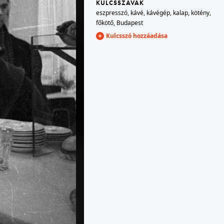
KULCSSZAVAK
eszpresszó
,
kávé
,
kávégép
,
kalap
,
kötény
,
főkötő
,
Budapest
1961 · Salgótarján
Kulcsszó hozzáadása
ó étterem és eszpresszó.
December 8. (Lenin) tér, Salgó étterem és eszpresszó.
1961 · Budapest VIII.
sszó.
Rákóczi út 17., Vajas sütemények boltja.