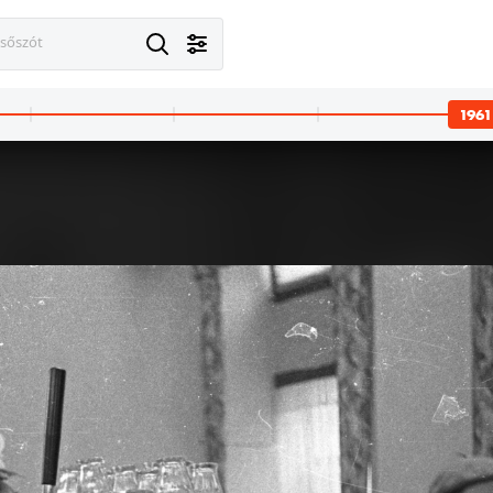
esőszót
1961
agyarország
1961 · Budapest XIV.
1961 · Magyarorszá
fordító, irodalomtörténész.
Stefánia (Népstadion) út, jobbra a Népstadion köz (Rövid utca) torkolata.
Illés György operatőr és unokatestvére, Kármentő Éva vágó. A felvétel