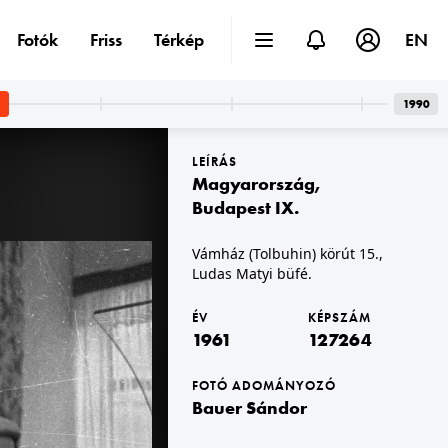
Fotók
Friss
Térkép
EN
1990
LEÍRÁS
Magyarország
,
Budapest IX.
Vámház (Tolbuhin) körút 15.,
Ludas Matyi büfé.
g,Balaton
1961 · Ajka
 Keleti Márton Nem ér a nevem című filmjének forgatásakor készült.
Hőerőmű, ebédlő.
ÉV
KÉPSZÁM
1961
127264
FOTÓ ADOMÁNYOZÓ
Bauer Sándor