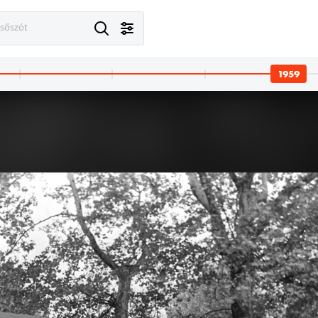
esőszót
1959
Budapest XIV. · Városliget,Budapesti Ipari Vásár
1959 · Budapest XIV. · Városliget,Budapesti Ipari
n büfé.