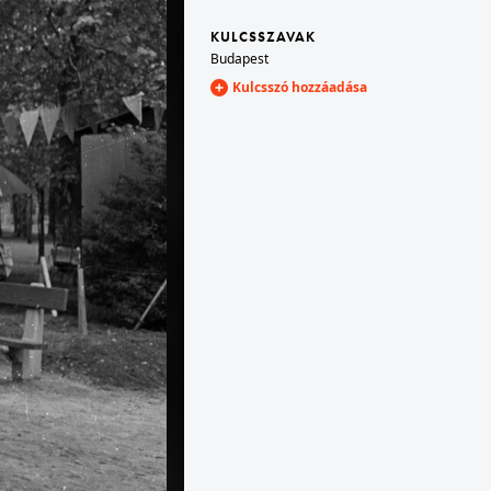
KULCSSZAVAK
Budapest
Vásár
1959 · Budapest XIV. · Városliget,Budapesti Ipari Vásár
önkiszolgáló étterem.
Kulcsszó hozzáadása
1959