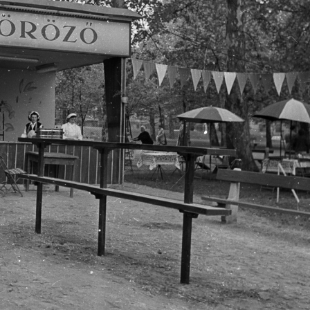
 Budapest XIV. · Városliget,Budapesti Ipari Vásár
1959 · Budapest XIV. · Városliget,Budapesti Ipari 
szolgáló étterem.
önkiszolgáló étterem.
1959 · Budapest IX.
Soroksári út 8-10., Kedvenc büfé.