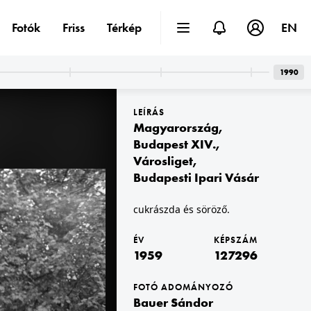
Fotók
Friss
Térkép
EN
1990
LEÍRÁS
Magyarország
,
Budapest XIV.
,
Városliget
,
Budapesti Ipari Vásár
 Vásár
1959 · Budapest XIV. · Városliget,Budapesti Ipari Vásár
a Vörösmarty cukrászda a vásárban.
cukrászda és söröző.
ÉV
KÉPSZÁM
1959
127296
FOTÓ ADOMÁNYOZÓ
Bauer Sándor