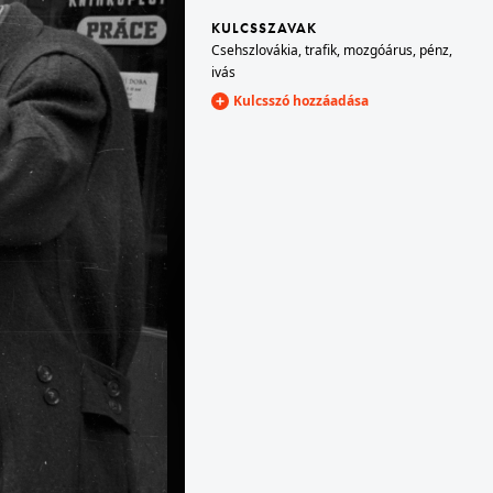
KULCSSZAVAK
Csehszlovákia
,
trafik
,
mozgóárus
,
pénz
,
· Óbuda
1956 · Budapest III. · Óbuda
ivás
 Dunán az Árpád (Sztálin) hídnál.
a Szovjetunió megrendelésére készült Eduard Bagrickij oldalkerekes személyszállító gőzhajó a Dunán, a Hajógyári-sziget mellett
Kulcsszó hozzáadása
1956 · Budapest
rakpart házsora.
a Szovjetunió megrendelésére készült Eduard Bagrickij oldalkerekes személyszállító gőzhajó kormányállása, az ablakon keresztül a Széchenyi Lánchíd és a Gellért-hegy látszik