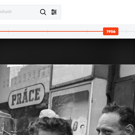
esőszót
1956
 Budapest XIII.
1956 · Budapest III. · Óbuda
1956 · Budapest III. · Óbuda
1956 · Budapes
y Birkózók és Mikus Sándor Labdarúgók szobra a Népstadion szoborkertjében, Szomor László Kígyóölő szobra Szolnokon a vérellátónál került később felállításra.
a Szovjetunió megrendelésére készült Eduard Bagrickij oldalkerekes személyszállító gőzhajó kabinja.
a Szovjetunió megrendelésére készült Eduard Bagrickij oldalkerekes személyszállító gőzhajó kabinja.
a Hajógyári-sziget melletti Duna-ág, a Szovjet