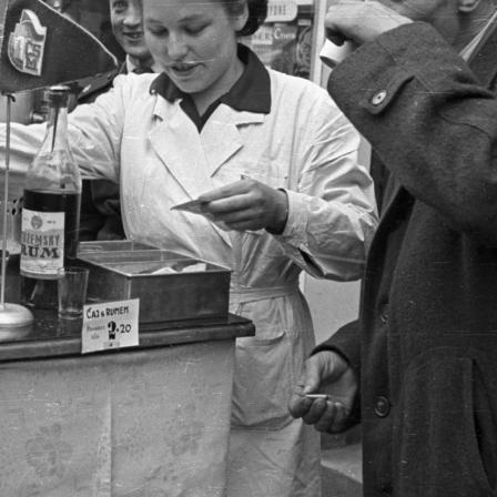
 · Budapest III. · Óbuda
1956 · Budapest III. · Óbuda
1956 · Budapest III. 
Hajógyár és az Árpád (Sztálin) híd, a Szovjetunió megrendelésére készült Eduard Bagrickij oldalkerekes személyszállító gőzhajó fedélzetéről nézve.
a Szovjetunió megrendelésére készült Eduard Bagrickij oldalkerekes személyszállító gőzhajó a Dunán az Árpád (Sztálin) hídnál.
a Szovjetunió megrendelésére készült Eduard Bagrickij oldalkerekes személyszállító gőzhajó a
· Budapest
1956 · Budapest II.
rendelésére készült Eduard Bagrickij oldalkerekes személyszállító gőzhajó fedélzete, jobbra a Margit híd és a Margit-sziget.
a Szovjetunió megrendelésére készült Eduard Bagrickij oldalkerekes személyszállító gőzhajó a fedélzete, balra a Bem 