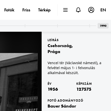
Fotók
Friss
Térkép
EN
1990
LEÍRÁS
Csehország
,
Prága
Vencel tér (Václavské námestí), a
felvétel május 1- i felvonulás
t III. · Óbuda
1956 · Budapest III. · Óbuda
unió megrendelésére készült Eduard Bagrickij oldalkerekes személyszállító gőzhajó fedélzete.
a Hajógyári-sziget melletti Duna-ág, a Szovjetunió megrendelésére készült Eduard Bagrickij oldalkerekes személyszállító gőzhajó kormányállása.
alkalmával készült.
ÉV
KÉPSZÁM
1956
127575
FOTÓ ADOMÁNYOZÓ
Bauer Sándor