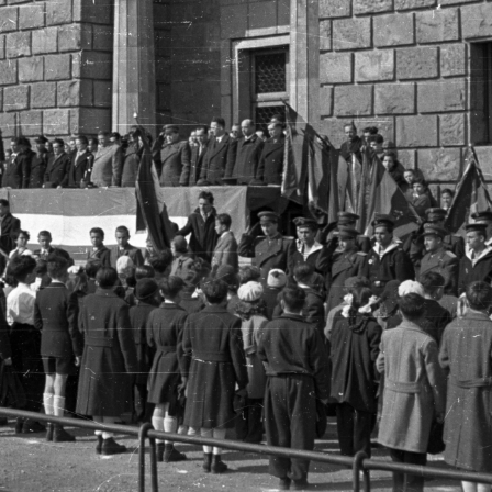
1956 · Prága
1956 · Prága
Vencel tér (Václavské námestí), háttérben a Nemzeti Múzeum.
ulice 28. října - Perlová ulice sarok, a kirakatüvegben az ulice Národní 37/38 és a Jungmannova ulice 31. tükröződik.
 · Prága
1956 · Prága
1956 · Prága
romestske namesti), Husz János emlékmű.
Vencel tér (Václavské námestí), háttérben a Nemzeti Múzeum. Május 1-i felvonulás.
Vencel tér (Václavské ná