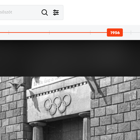
esőszót
1956
 · Prága
1956 · Prága
1956 · Prága
tti üzlet, a bejárat melletti kirakaton keresztül az ulice Havířská torkolata látszik.
ulice Na Příkopě 12.
ulice Na Přík