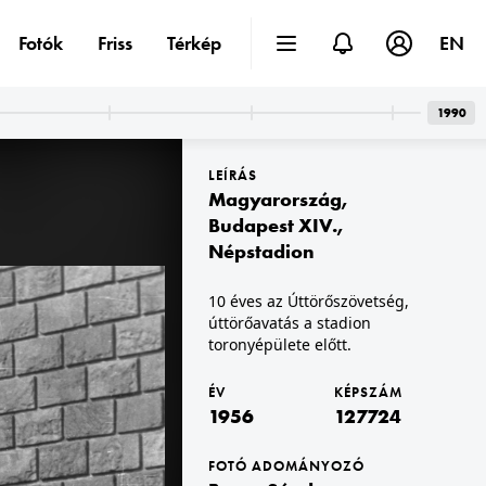
Fotók
Friss
Térkép
EN
1990
LEÍRÁS
Magyarország
,
Budapest XIV.
,
Népstadion
1956 · Prága
10 éves az Úttörőszövetség,
opě 12.
ulice Na Příkopě.
úttörőavatás a stadion
toronyépülete előtt.
ÉV
KÉPSZÁM
1956
127724
FOTÓ ADOMÁNYOZÓ