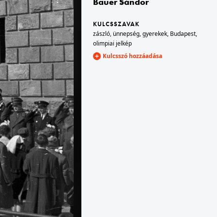
Bauer Sándor
KULCSSZAVAK
1956 · Prága
zászló
,
ünnepség
,
gyerekek
,
Budapest
,
ulice 28. října, balra a Perlová ulice, a kirakatüvegen a Jungmannova ulice házai tükröződnek.
olimpiai jelkép
Kulcsszó hozzáadása
1956 · Prága
mestí), háttérben a Nemzeti Múzeum. Május 1-i felvonulás.
Vencel tér (Václavské námestí), május 1-i felvonulás résztvevői.