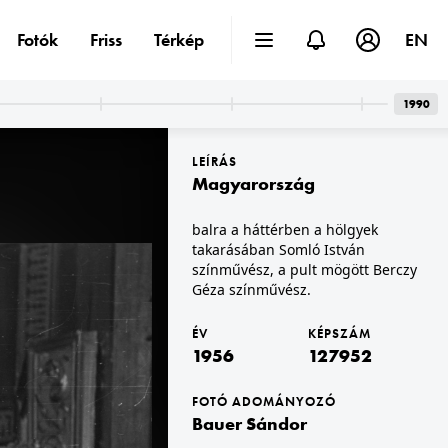
Fotók
Friss
Térkép
EN
1990
LEÍRÁS
Magyarország
balra a háttérben a hölgyek
takarásában Somló István
színművész, a pult mögött Berczy
1956 · Budapest IX.
Géza színművész.
t készült.
Bakáts utca 8., Or­szágos Méhészeti Szövetkezeti Válla­lat.
ÉV
KÉPSZÁM
1956
127952
FOTÓ ADOMÁNYOZÓ
Bauer Sándor