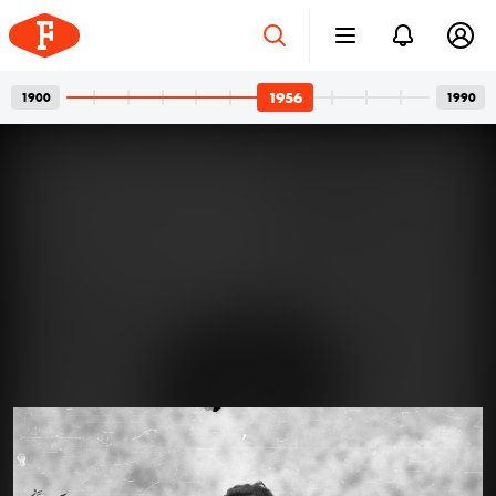
1956
1900
1990
Betonvázak és privát
2026. júl. 24.
pillanatok
Bordács Ferenc fotográfus két világa
Az idén száz éve született Bordács Ferenc, a
Középületépítő Vállalat egykori fotográfusának
fotóhagyatéka egyszerre nyújt tárgyilagos látleletet a
késő modern magyar építészet emblematikus
épületeinek születéséről; és tárja fel egy folyamatosan
1956
1956
kísérletező, a családi pillanatok megragadásán túl
autonóm képeket is készítő alkotó gyakorlatát.
Felvételein budapesti és párizsi utcák, balatoni nyarak,
a felhőtlen gyermekkor hangulatai, valamint
építőmunkások, és mára nem egy esetben eldózerolt
épületek születésének pillanatai váltják egymást. A