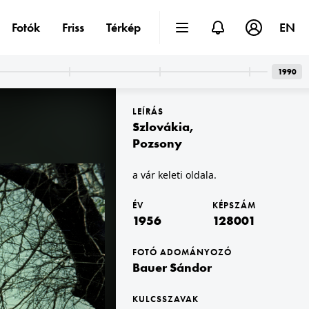
Fotók
Friss
Térkép
EN
1990
LEÍRÁS
Szlovákia
,
Pozsony
a vár keleti oldala.
sony
1956 · Pozsony
1956 · Prága
kapu felé nézve.
a Mihály-kapu felől a Hurbanovo námestie (Nagy Lajos tér) felé vezető kis híd.
Hradzsin, Szent Vitus-székesegyház (Katedrála svatého Víta).
ÉV
KÉPSZÁM
1956
128001
FOTÓ ADOMÁNYOZÓ
Bauer Sándor
KULCSSZAVAK