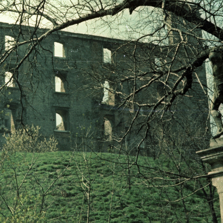
· Pozsony
1956 · Pozsony
1956 · Pozso
zusovo nábrežie), háttérben a Vár.
Duna-part (Rázusovo nábrežie), középen a Hotel Devin.
Duna-part (Rázusovo 
ozsony
1956 · Pozsony
1956 · Pozsony
kastély (ekkor Klement Gottwald Pionírpalota, ma Elnöki Palota).
Grassalkovich-kastély (ekkor Klement Gottwald Pionírpalota, ma Elnöki Palota).
kilátás a várból a Duna feletti vasúti hí