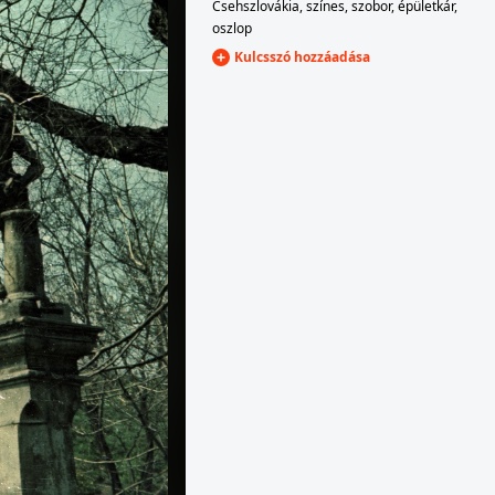
Csehszlovákia
,
színes
,
szobor
,
épületkár
,
oszlop
Kulcsszó hozzáadása
ny
1956 · Pozsony
nábrežie), háttérben a Szlovák Nemzeti Múzeum épülete.
Lodná ulica, szemben a Hotel Devín.
1956 · Pozsony
1956 · Pozsony
d felé.
Várkert, játszótér.
Várkert, játszótér.