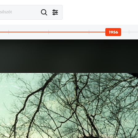
esőszót
1956
1956 · Pozsony
1956 · Pozsony
1956 · Poz
, előtte a Ganümédesz-kút.
Hviezdoslavovo námestie, Nemzeti Színház, előtte a Ganümédesz-kút.
Hviezdoslavovo námestie, Ganümédesz-kút, háttérben a Carlton Hotel.
Mihály utca a Mihály-