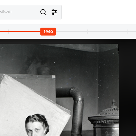
esőszót
1940
0 · Balatonfüred
1940 · Budapest XI. · Budaörsi re
és a Helka személyszállító csavargőzösök a kikötőnél. Leltári jelzet: MMKM TFGY 2017.10.30
a Nemzeti Repülőnap vitorlázó repülői. Leltári jelz