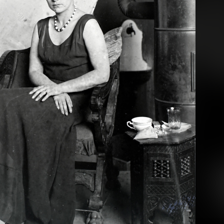
1940
1940
Leltári jelzet: 21643
Leltári jelzet: 21663
udapest V.
1940 · Budapest V.
1940 · Budapes
ajóállomás. Látkép az Erzsébet híd felé.
Belgrád (Ferenc József) rakpart, hajóállomás. Látkép az Erzsébet híd a Királyi Palota (később Budavári Palota) felé.
Belgrád (Ferenc József) rakpart, hajóállomás. Látkép az Erzsébe