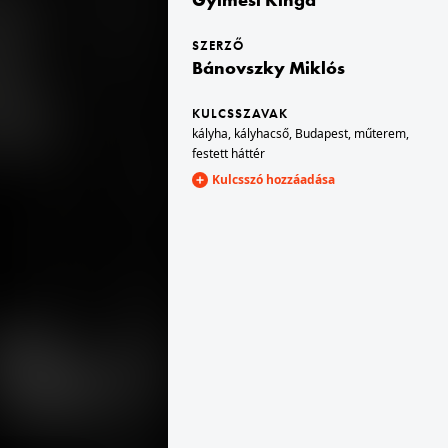
SZERZŐ
1940
Bánovszky Miklós
KULCSSZAVAK
kályha
,
kályhacső
,
Budapest
,
műterem
,
festett háttér
Kulcsszó hozzáadása
t V.
1940 · Budapest V.
t híd felé.
Belgrád (Ferenc József) rakpart, hajóállomás. Látkép az Erzsébet híd a Királyi Palota (később Budavári Palota) felé.