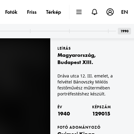
Fotók
Friss
Térkép
EN
1990
LEÍRÁS
Magyarország
,
Budapest XIII.
Dráva utca 12. III. emelet, a
felvétel Bánovszky Miklós
pülőtér
1940 · Budapest XI. · Budaörsi repülőtér
et: 1180
a Horthy Miklós Nemzeti Repülő Alap kiképző kerete iskolarepülőgépükkel, Bücker Bü 131 "Jungmann" repülőgép. Leltári jelzet: 1366
festőművész műtermében
portréfestéshez készült.
ÉV
KÉPSZÁM
1940
129015
FOTÓ ADOMÁNYOZÓ
Gyimesi Kinga