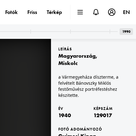
Fotók
Friss
Térkép
EN
1990
LEÍRÁS
Magyarország
,
Miskolc
a Vármegyeháza díszterme, a
felvételt Bánovszky Miklós
1940
s. Leltári jelzet: 30617
Leltári jelzet: 21643
festőművész portréfestéshez
készitette.
ÉV
KÉPSZÁM
1940
129017
FOTÓ ADOMÁNYOZÓ
Gyimesi Kinga