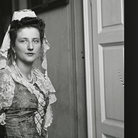
1940 · Budapest I. · Tabán
1940 · Budapest 
kilátás a Gellért-hegyről a budai Vár felé.
Belgrád (Ferenc József) rakpart, hajóállomás. Látkép az Erzsébet h
1940 · Budapest III. · Aquincum
1940 · Budap
ta (később Budavári Palota) felé.
a nagy közfürdő romjai.
romkert és m