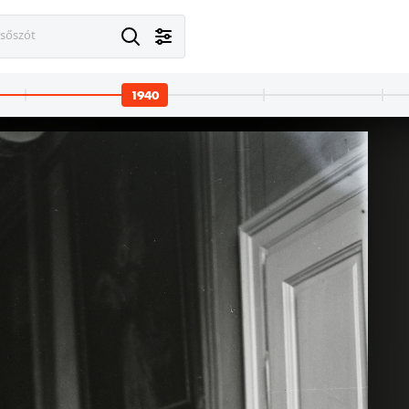
esőszót
1940
Budapest XI. · Budaörsi repülőtér
1940 · Szlovákia
ti Repülő Alap kiképző kerete iskolarepülőgépükkel, Bücker Bü 131 "Jungmann" repülőgép. Leltári jelzet: 1366
MFTR Révkörtvélyes hajóállomás Doborgaz és Somorja között. Az épület hivatalos átvátele 1940. július 18-án. Balról a negyedik vitéz Varga Vilmos miniszteri tanácso