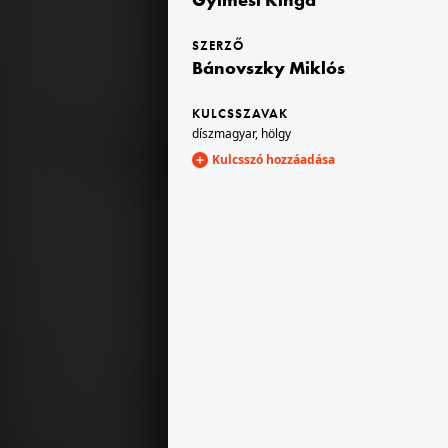
SZERZŐ
V.
1940 · Budapest V.
Bánovszky Miklós
íd felé.
Belgrád (Ferenc József) rakpart, hajóállomás. Látkép az Erzsébet híd a Királyi Palota (később Budavári Palota) felé.
KULCSSZAVAK
díszmagyar
,
hölgy
Kulcsszó hozzáadása
est III. · Aquincum
1940 · Budapest V.
úzeum, kőtár.
Széchenyi Lánchíd az Országház felé nézve.