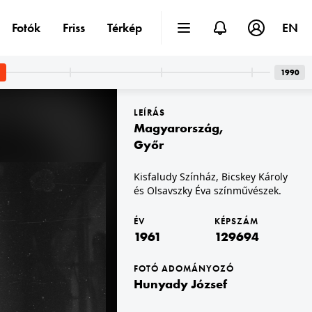
Fotók
Friss
Térkép
EN
1990
LEÍRÁS
Magyarország
,
Győr
Kisfaludy Színház, Bicskey Károly
és Olsavszky Éva színművészek.
1961
ÉV
KÉPSZÁM
1961
129694
FOTÓ ADOMÁNYOZÓ
Hunyady József