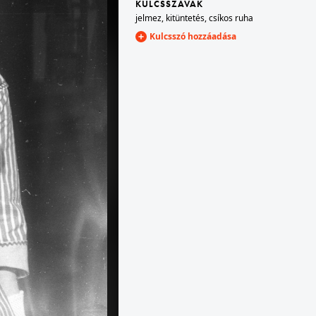
KULCSSZAVAK
jelmez
,
kitüntetés
,
csíkos ruha
Kulcsszó hozzáadása
őtér
1961 · Budapest I. · budai Vár
1961 · Győr
n.
Szentháromság tér, a Mátyás-templom a Halászbástyáról nézve.
a Káptalandomb 2-4. számú épület.
1961 · Drezda
Wilsdruffer Strasse (Ernst-Thälmann-Strasse) a Postplatz felé nézve, középen a romos Sophienkirche tornyai.