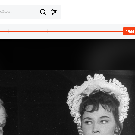
esőszót
1961
sárhely
1961
1961
Gyermekpalota (az ún. Pionírház).