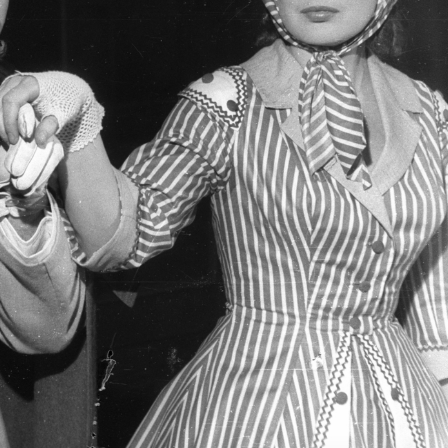
II. · Ferihegyi (ma Liszt Ferenc) repülőtér
1961 · Budapest XVIII. · Ferihegyi (ma Liszt Ferenc) repül
fogadása 1961. augusztus 19-én.
Jurij Gagarin fogadása 1961. augusztus 19-é
1961 · Győr
1961 · Szeged
a Mosoni-Duna és a Rába összefolyása.
Kiskundorozsma (ekkor önálló, ma a város része), szélmalom.