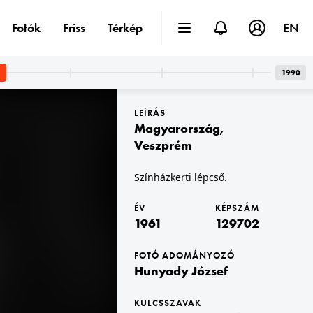
Fotók
Friss
Térkép
EN
1990
LEÍRÁS
Magyarország
,
Veszprém
Színházkerti lépcső.
1961 · Győr
ú épület.
a Mosoni-Duna és a Rába összefolyása, jobbra a Cziráky-emlékmű.
ÉV
KÉPSZÁM
1961
129702
FOTÓ ADOMÁNYOZÓ
Hunyady József
KULCSSZAVAK